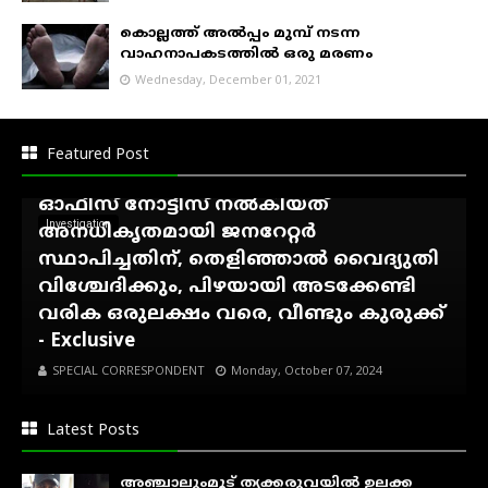
കൊല്ലത്ത് അൽപ്പം മുമ്പ് നടന്ന
വാഹനാപകടത്തിൽ ഒരു മരണം
Wednesday, December 01, 2021
അഷ്ടമുടി ആശിർവാദ്
ഹോംസ്റ്റേക്കെതിരെ കെ.എസ്.ഇ.ബി
Featured Post
നോട്ടീസ്...!, കാഞ്ഞിരംകുഴി സെക്ഷൻ
ഓഫീസ് നോട്ടീസ് നൽകിയത്
Investigation
അനധികൃതമായി ജനറേറ്റർ
സ്ഥാപിച്ചതിന്, തെളിഞ്ഞാൽ വൈദ്യുതി
വിശ്ചേദിക്കും, പിഴയായി അടക്കേണ്ടി
വരിക ഒരുലക്ഷം വരെ, വീണ്ടും കുരുക്ക്
- Exclusive
SPECIAL CORRESPONDENT
Monday, October 07, 2024
Latest Posts
അഞ്ചാലുംമൂട് തൃക്കരുവയിൽ ഉലക്ക