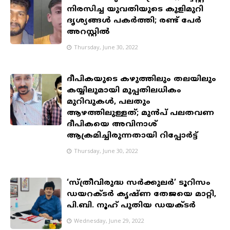
നിരസിച്ച യുവതിയുടെ കുളിമുറി
ദൃശ്യങ്ങൾ പകർത്തി; രണ്ട് പേർ
അറസ്റ്റിൽ
Thursday, June 30, 2022
ദീപികയുടെ കഴുത്തിലും തലയിലും
കയ്യിലുമായി മുപ്പതിലധികം
മുറിവുകള്‍, പലതും
ആഴത്തിലുള്ളത്; മുൻപ് പലതവണ
ദീപികയെ അവിനാശ്
ആക്രമിച്ചിരുന്നതായി റിപ്പോര്‍ട്ട്
Thursday, June 30, 2022
‘സ്ത്രീവിരുദ്ധ സർക്കുലർ’ ടൂറിസം
ഡയറക്ടര്‍ കൃഷ്ണ തേജയെ മാറ്റി,
പി.ബി. നൂഹ് പുതിയ ഡയക്ടർ
Wednesday, June 29, 2022