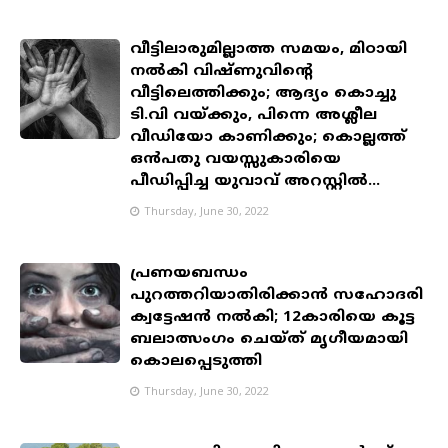
വീട്ടിലാരുമില്ലാത്ത സമയം, മിഠായി
നൽകി വിഷ്ണുവിൻ്റെ
വീട്ടിലെത്തിക്കും; ആദ്യം കൊച്ചു
ടി.വി വയ്ക്കും, പിന്നെ അശ്ലീല
വീഡിയോ കാണിക്കും; കൊല്ലത്ത്
ഒൻപതു വയസ്സുകാരിയെ
പീഡിപ്പിച്ച യുവാവ് അറസ്റ്റിൽ...
Thursday, June 30, 2022
പ്രണയബന്ധം
പുറത്തറിയാതിരിക്കാൻ സഹോദരി
ക്വട്ടേഷൻ നൽകി; 12കാരിയെ കൂട്ട
ബലാത്സം​ഗം ചെയ്ത് മൃഗീയമായി
കൊലപ്പെടുത്തി
Thursday, June 30, 2022