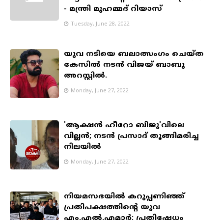
- മന്ത്രി മുഹമ്മദ് റിയാസ്
Tuesday, June 28, 2022
യുവ നടിയെ ബലാത്സംഗം ചെയ്ത
കേസിൽ നടൻ വിജയ് ബാബു
അറസ്റ്റിൽ.
Monday, June 27, 2022
'ആക്ഷൻ ഹീറോ ബിജു'വിലെ
വില്ലൻ; നടൻ പ്രസാദ് തൂങ്ങിമരിച്ച
നിലയിൽ
Monday, June 27, 2022
നിയമസഭയിൽ കറുപ്പണിഞ്ഞ്
പ്രതിപക്ഷത്തിന്റെ യുവ
എം.എൽ.എമാർ; പ്രതിഷേധം