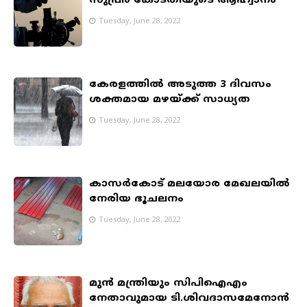
സുപ്രീം കോടതിയുടെ ആഹ്വാനം
Tuesday, June 28, 2022
കേരളത്തിൽ അടുത്ത 3 ദിവസം
ശക്തമായ മഴയ്ക്ക് സാധ്യത
Tuesday, June 28, 2022
കാസർകോട് മലയോര മേഖലയിൽ
നേരിയ ഭൂചലനം
Tuesday, June 28, 2022
മുൻ മന്ത്രിയും സിപിഐഎം
നേതാവുമായ ടി.ശിവദാസമേനോന്‍