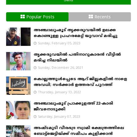
Popular Posts
Recents
അഞ്ചാലുംമൂട് തൃക്കരുവയിൽ ഉലക്ക
കൊണ്ടുള്ള പ്രഹരമേറ്റ് യുവാവ് മരിച്ചു
Sunday, February 05, 2023
തൃക്കരുവയിൽ പതിനാറുകാരൻ വീട്ടിൽ
മരിച്ച നിലയിൽ
Sunday, December 26, 2021
കൊല്ലത്തുൾപ്പെടെ ആറ് ജില്ലകളിൽ നാളെ
അവധി; സർക്കാർ ഉത്തരവ് പുറത്ത്
Thursday, January 13, 2022
അഞ്ചാലുംമൂട് പ്രാക്കുളത്ത് 22-കാരി
ജീവനൊടുക്കി
Saturday, January 07, 2023
അഷ്ടമുടി വീരഭദ്ര സ്വാമി ക്ഷേത്രത്തിലെ
ബോട്ട്ജെട്ടിയ്ക്ക് സമീപം കുളിക്കാൻ