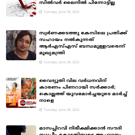
സിൽവർ ലൈനിൽ പിന്നോട്ടില്ല
Tuesday, June 28, 2022
സ്വർണക്കടത്തു കേസിലെ പ്രതിക്ക്
സഹായം നൽകുന്നത്
ആർഎസ്എസ് ബന്ധമുള്ളവരെന്ന്
മുഖ്യമന്ത്രി
Tuesday, June 28, 2022
വൈദ്യുതി വില വർധനവിന്
കാരണം പിണറായി സർക്കാർ;
കൊല്ലത്ത് യുവമോർച്ചയുടെ മാർച്ച്
നാളെ
Tuesday, June 28, 2022
മാസപ്പിറവി നിരീക്ഷിക്കാന്‍ സൗദി