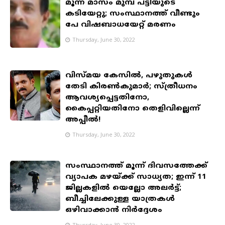
മൂന്ന് മാസം മുമ്പ് പട്ടിയുടെ
കടിയേറ്റു; സംസ്ഥാനത്ത് വീണ്ടും
പേ വിഷബാധയേറ്റ് മരണം
Thursday, June 30, 2022
വിസ്മയ കേസില്‍, പഴുതുകൾ
തേടി കിരൺകുമാർ; സ്ത്രീധനം
ആവശ്യപ്പെട്ടതിനോ,
കൈപ്പറ്റിയതിനോ തെളിവില്ലെന്ന്
അപ്പീല്‍!
Thursday, June 30, 2022
സംസ്ഥാനത്ത് മൂന്ന് ദിവസത്തേക്ക്
വ്യാപക മഴയ്ക്ക് സാധ്യത; ഇന്ന് 11
ജില്ലകളിൽ യെല്ലോ അലർട്ട്;
ബീച്ചിലേക്കുള്ള യാത്രകൾ
ഒഴിവാക്കാൻ നിർദ്ദേശം
Thursday, June 30, 2022