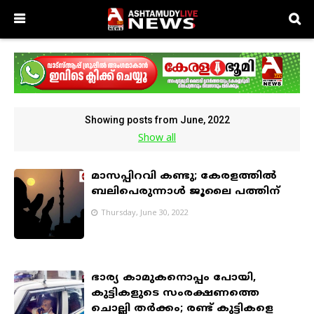
Showing posts from June, 2022
Show all
മാസപ്പിറവി കണ്ടു; കേരളത്തിൽ
ബലിപെരുന്നാൾ ജൂലൈ പത്തിന്
Thursday, June 30, 2022
ഭാര്യ കാമുകനൊപ്പം പോയി,
കുട്ടികളുടെ സംരക്ഷണത്തെ
ചൊല്ലി തര്‍ക്കം; രണ്ട് കുട്ടികളെ