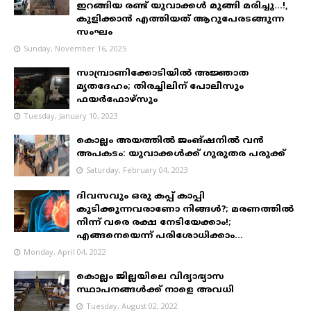
ഇറങ്ങിയ രണ്ട് യുവാക്കൾ മുങ്ങി മരിച്ചു...!,
കുളിക്കാൻ എത്തിയത് ആറുപേരടങ്ങുന്ന
സംഘം
Sunday, November 16, 2025
സാമ്പ്രാണിക്കോടിയിൽ അജ്ഞാത
മൃതദേഹം; തിരച്ചിലിന് പോലീസും
ഫയർഫോഴ്‌സും
Tuesday, January 10, 2023
കൊല്ലം അയത്തിൽ ജംങ്ഷനിൽ വൻ
അപകടം: യുവാക്കൾക്ക് ഗുരുതര പരുക്ക്
Saturday, February 04, 2023
ദിവസവും ഒരു കപ്പ് കാപ്പി
കുടിക്കുന്നവരാണോ നിങ്ങൾ?; മരണത്തിൽ
നിന്ന് വരെ രക്ഷ നേടിയേക്കാം!;
എങ്ങനെയെന്ന് പരിശോധിക്കാം...
Monday, April 04, 2022
കൊല്ലം ജില്ലയിലെ വിദ്യാഭ്യാസ
സ്ഥാപനങ്ങൾക്ക് നാളെ അവധി
Tuesday, August 02, 2022