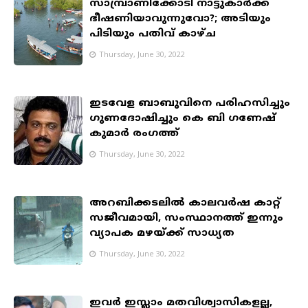
സാമ്പ്രാണിക്കോടി നാട്ടുകാർക്ക്
ഭീഷണിയാവുന്നുവോ?; അടിയും
പിടിയും പതിവ് കാഴ്ച
Thursday, June 30, 2022
ഇടവേള ബാബുവിനെ പരിഹസിച്ചും
ഗുണദോഷിച്ചും കെ ബി ഗണേഷ്
കുമാർ രംഗത്ത്
Thursday, June 30, 2022
അറബിക്കടലിൽ കാലവർഷ കാറ്റ്
സജീവമായി, സംസ്ഥാനത്ത് ഇന്നും
വ്യാപക മഴയ്ക്ക് സാധ്യത
Thursday, June 30, 2022
ഇവർ ഇസ്ലാം മതവിശ്വാസികളല്ല,