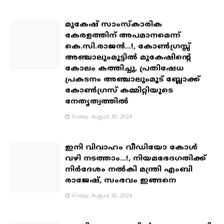
മുകേഷ് സാംസ്കാരിക
കേരളത്തിന് അപമാനമെന്ന്
കെ.സി.രാജൻ...!, കോൺഗ്രസ്സ്
അഞ്ചാലുംമൂട്ടിൽ മുകേഷിൻ്റെ
കോലം കത്തിച്ചു, പ്രതിഷേധ
പ്രകടനം അഞ്ചാലുംമൂട് ബ്ലോക്ക്
കോൺഗ്രസ് കമ്മിറ്റിയുടെ
നേതൃത്വത്തിൽ
Friday, August 30, 2024
ഇനി വിവാഹം വീഡിയോ കോൾ
വഴി നടത്താം...!, നിയമഭേദഗതിക്ക്
നിർദേശം നൽകി മന്ത്രി എംബി
രാജേഷ്, സംഭവം ഇങ്ങനെ
Friday, August 30, 2024