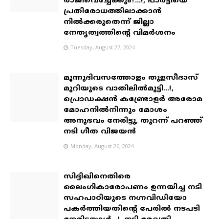
രാജിവെച്ചേക്കും?...!, പാർട്ടിയെ
പ്രതിരോധത്തിലാക്കാൻ
നിൽക്കരുതെന്ന് ജില്ലാ
നേതൃത്വത്തിൻ്റെ വിമർശനം
Tuesday, August 27, 2024
മൂന്നുദിവസത്തോളം തുളസീദാസ്
മുറിയുടെ വാതിലിൽമുട്ടി...!,
പ്രൊഡക്ഷൻ കണ്ട്രോളർ അരോമ
മോഹനിൽനിന്നും മോശം
അനുഭവം നേരിട്ടു, തുറന്ന് പറഞ്ഞ്
നടി ഗീത വിജയൻ
Monday, August 26, 2024
സിദ്ദിഖിനെതിരെ
ലൈംഗികാരോപണം ഉന്നയിച്ച നടി
സഹപാഠിയുടെ നഗ്നവിഡിയോ
പകര്‍ത്തിയതിന്റെ പേരിൽ നടപടി