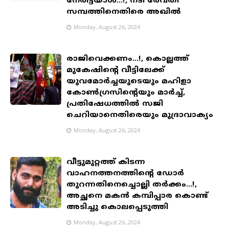
നേരിട്ടയാൾ...!, നടി രേവതി
സമ്പത്തിനെതിരെ അഖിൽ
Monday, August 26, 2024
രാജിവെക്കണം...!, കൊല്ലത്ത്
മുകേഷിൻ്റെ വീട്ടിലേക്ക്
യുവമോർച്ചയുടെയും മഹിളാ
കോൺഗ്രസിൻ്റെയും മാർച്ച്,
പ്രതിഷേധത്തിൽ സജി
ചെറിയാനെതിരെയും മുദ്രാവാക്യം
Monday, August 26, 2024
വീട്ടുമുറ്റത്ത് കിടന്ന
വാഹനത്തനത്തിന്‍റെ ഡോർ
തുറന്നതിനെച്ചൊല്ലി തർക്കം...!,
അച്ഛനെ മകന്‍ കമ്പിപ്പാര കൊണ്ട്
അടിച്ചു കൊലപ്പെടുത്തി
Monday, August 26, 2024