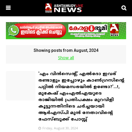
Showing posts from August, 2024
Show all
'എം വിൻസെന്റ്, എൽദോ ഇവര്
രണ്ടാളും ഇപ്പോഴും കാൺഗ്രസിന്റെ
പറ്റിൽ നിയമസഭയിൽ ഉണ്ടോ?'...!,
മുകേഷ് എംഎൽഎയുടെ
രാജിയിൽ പ്രതിപക്ഷം മുറവിളി
കൂട്ടുന്നതിനിടെ ചർച്ചയായി
ആർഎസ്പി മുൻ നേതാവിന്റെ
ഫേസ്ബുക്ക് പോസ്റ്റ്
Friday, August 30, 2024