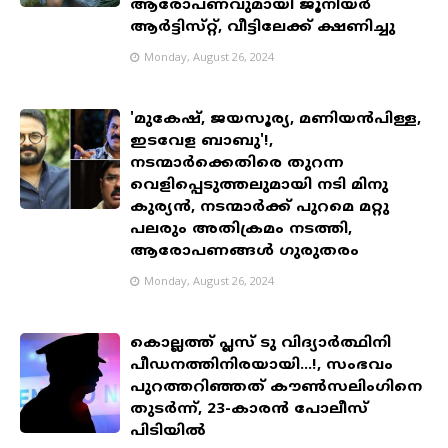
ആരോപണവുമായി ജൂനിയർ
ആർട്ടിസ്‌റ്റ്, വീട്ടിലേക്ക് ക്ഷണിച്ചു
Monday, August 26, 2024
'മുകേഷ്, ജയസൂര്യ, മണിയന്‍പിള്ള,
ഇടവേള ബാബു'!,
നടന്മാർക്കെതിരെ തുറന്ന
വെളിപ്പെടുത്തലുമായി നടി മിനു
കുര്യൻ, നടന്മാർക്ക് പുറമെ മറ്റു
പലരും അതിക്രമം നടത്തി,
ആരോപണങ്ങൾ ഗുരുതരം
Monday, August 26, 2024
കൊല്ലത്ത് പ്ലസ് ടു വിദ്യാർത്ഥിനി
പീഡനത്തിനിരയായി...!, സംഭവം
പുറത്തറിഞ്ഞത് കൗൺസലിംഗിനെ
തുടർന്ന്, 23-കാരൻ പോലീസ്
പിടിയിൽ