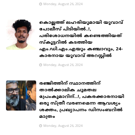
Monday, August 26, 2024
കൊല്ലത്ത് ലഹരിയുമായി യുവാവ്
പോലീസ് പിടിയിൽ..!,
പരിശോധനയിൽ കണ്ടെത്തിയത്
സ്‌കൂട്ടറിൽ കടത്തിയ
എം.ഡി.എം.എയും കഞ്ചാവും, 24-
കാരനായ യുവാവ് അറസ്റ്റിൽ
Monday, August 26, 2024
രഞ്ജിത്തിന് സ്ഥാനത്തിന്
താല്‍ക്കാലിക ചുമതല
പ്രേംകുമാറിന്...!, പകരക്കാരനായി
ഒരു സ്ത്രീ വരണമെന്ന ആവശ്യം
ശക്തം, പ്രഖ്യാപനം ഡിസംബറില്‍
മാത്രം
Monday, August 26, 2024