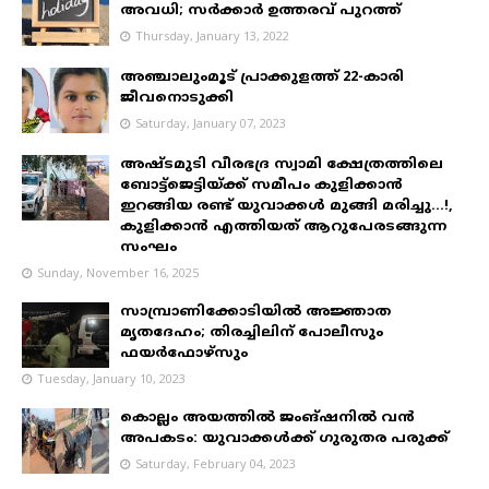
അവധി; സർക്കാർ ഉത്തരവ് പുറത്ത്
Thursday, January 13, 2022
അഞ്ചാലുംമൂട് പ്രാക്കുളത്ത് 22-കാരി
ജീവനൊടുക്കി
Saturday, January 07, 2023
അഷ്ടമുടി വീരഭദ്ര സ്വാമി ക്ഷേത്രത്തിലെ
ബോട്ട്ജെട്ടിയ്ക്ക് സമീപം കുളിക്കാൻ
ഇറങ്ങിയ രണ്ട് യുവാക്കൾ മുങ്ങി മരിച്ചു...!,
കുളിക്കാൻ എത്തിയത് ആറുപേരടങ്ങുന്ന
സംഘം
Sunday, November 16, 2025
സാമ്പ്രാണിക്കോടിയിൽ അജ്ഞാത
മൃതദേഹം; തിരച്ചിലിന് പോലീസും
ഫയർഫോഴ്‌സും
Tuesday, January 10, 2023
കൊല്ലം അയത്തിൽ ജംങ്ഷനിൽ വൻ
അപകടം: യുവാക്കൾക്ക് ഗുരുതര പരുക്ക്
Saturday, February 04, 2023