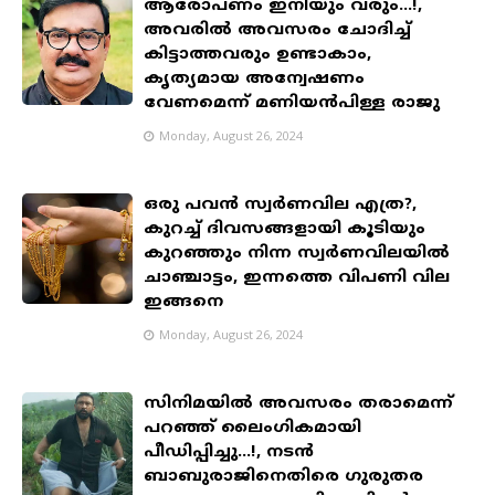
ആരോപണം ഇനിയും വരും...!,
അവരിൽ അവസരം ചോദിച്ച്
കിട്ടാത്തവരും ഉണ്ടാകാം,
കൃത്യമായ അന്വേഷണം
വേണമെന്ന് മണിയൻപിള്ള രാജു
Monday, August 26, 2024
ഒരു പവൻ സ്വർണവില എത്ര?,
കുറച്ച് ദിവസങ്ങളായി കൂടിയും
കുറഞ്ഞും നിന്ന സ്വർണവിലയിൽ
ചാഞ്ചാട്ടം, ഇന്നത്തെ വിപണി വില
ഇങ്ങനെ
Monday, August 26, 2024
സിനിമയിൽ അവസരം തരാമെന്ന്
പറഞ്ഞ് ലൈംഗികമായി
പീഡിപ്പിച്ചു...!, നടൻ
ബാബുരാജിനെതിരെ ഗുരുതര