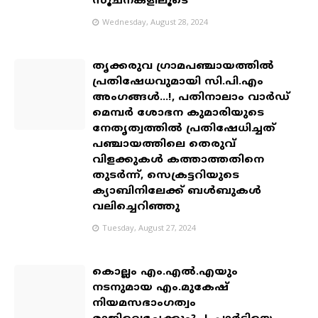
സൂചനകളിലൂടെ
Wednesday, August 28, 2024
തൃക്കരുവ ഗ്രാമപഞ്ചായത്തിൽ
പ്രതിഷേധവുമായി സി.പി.എം
അംഗങ്ങൾ...!, പതിനാലാം വാർഡ്
മെമ്പർ ശോഭന കുമാരിയുടെ
നേതൃത്വത്തിൽ പ്രതിഷേധിച്ചത്
പഞ്ചായത്തിലെ തെരുവ്
വിളക്കുകൾ കത്താത്തതിനെ
തുടർന്ന്, സെക്രട്ടറിയുടെ
ക്യാബിനിലേക്ക് ബൾബുകൾ
വലിച്ചെറിഞ്ഞു
Tuesday, August 27, 2024
കൊല്ലം എം.എൽ.എയും
നടനുമായ എം.മുകേഷ്
നിയമസഭാംഗത്വം