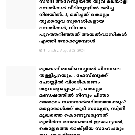
സൗദി അറേബ്യയിൽ യുവ മലയാളി
ദമ്പതികൾ വീടിനുള്ളിൽ മരിച്ച
നിലയിൽ...!, മരിച്ചത് കൊല്ലം
തൃക്കരുവ സ്വദേശികളായ
ദമ്പതികൾ, വിവരം
പുറത്തറിഞ്ഞത് അയൽവാസികൾ
എത്തി നോക്കുമ്പോൾ
Thursday, August 29, 2024
മുകേഷ് രാജിവെച്ചാൽ പിന്നാലെ
തള്ളിപ്പറയും... ഫേസ്ബുക്ക്
പോസ്റ്റിൽ വിശദീകരണം
ആവശ്യപ്പെടും...!, കൊല്ലം
മണ്ഡലത്തിൽ നിന്നും ചിന്താ
ജെറോം സ്ഥാനാർത്ഥിയായേക്കും?
മറ്റൊരാൾക്ക് കൂടി സാധ്യത, സ്ത്രീ
മുഖത്തെ കൊണ്ടുവരുന്നത്
മുതിർന്ന നേതാക്കൾ ഇടപെട്ടാൽ,
കൊല്ലത്തെ രാഷ്ട്രീയ സാഹചര്യം