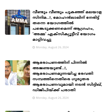
വീണ്ടും വീണ്ടും പുകഞ്ഞ് മലയാള
സിനിമ...!, മോഹന്‍ലാലിന് നേരിട്ട്
തന്നെ യോഗത്തില്‍
പങ്കെടുക്കണമെന്ന് ആഗ്രഹം,
’അമ്മ’ എക്സിക്യൂട്ടീവ് യോ​ഗം
മാറ്റിവച്ചു
Monday, August 26, 2024
ആരോപണത്തിന് പിന്നിൽ
അജണ്ടയുണ്ട്...!,
ആരോപണമുന്നയിച്ച രേവതി
സമ്പത്തിനെതിരെ ഗുരുതര
ആരോപണവുമായി നടൻ സിദ്ദിഖ്,
ഡിജിപിയ്ക്ക് പരാതി
Monday, August 26, 2024