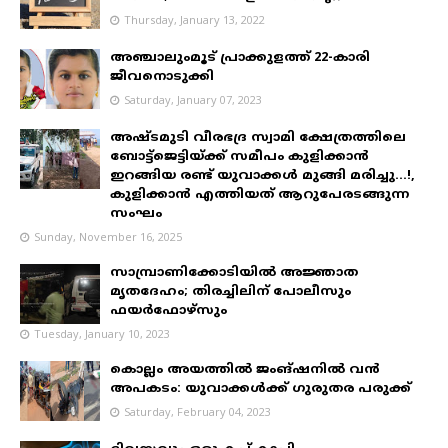
Thursday, January 13, 2022
അഞ്ചാലുംമൂട് പ്രാക്കുളത്ത് 22-കാരി
ജീവനൊടുക്കി
Saturday, January 07, 2023
അഷ്ടമുടി വീരഭദ്ര സ്വാമി ക്ഷേത്രത്തിലെ
ബോട്ട്ജെട്ടിയ്ക്ക് സമീപം കുളിക്കാൻ
ഇറങ്ങിയ രണ്ട് യുവാക്കൾ മുങ്ങി മരിച്ചു...!,
കുളിക്കാൻ എത്തിയത് ആറുപേരടങ്ങുന്ന
സംഘം
Sunday, November 16, 2025
സാമ്പ്രാണിക്കോടിയിൽ അജ്ഞാത
മൃതദേഹം; തിരച്ചിലിന് പോലീസും
ഫയർഫോഴ്‌സും
Tuesday, January 10, 2023
കൊല്ലം അയത്തിൽ ജംങ്ഷനിൽ വൻ
അപകടം: യുവാക്കൾക്ക് ഗുരുതര പരുക്ക്
Saturday, February 04, 2023