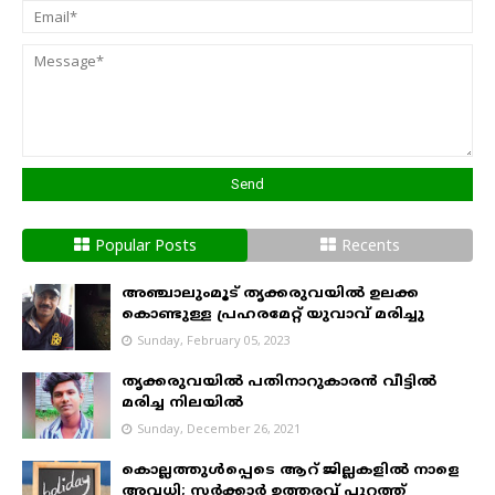
Popular Posts
Recents
അഞ്ചാലുംമൂട് തൃക്കരുവയിൽ ഉലക്ക
കൊണ്ടുള്ള പ്രഹരമേറ്റ് യുവാവ് മരിച്ചു
Sunday, February 05, 2023
തൃക്കരുവയിൽ പതിനാറുകാരൻ വീട്ടിൽ
മരിച്ച നിലയിൽ
Sunday, December 26, 2021
കൊല്ലത്തുൾപ്പെടെ ആറ് ജില്ലകളിൽ നാളെ
അവധി; സർക്കാർ ഉത്തരവ് പുറത്ത്