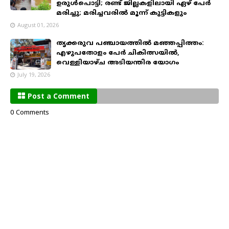
ഉരുൾപൊട്ടി; രണ്ട് ജില്ലകളിലായി ഏഴ് പേർ
മരിച്ചു; മരിച്ചവരിൽ മൂന്ന് കുട്ടികളും
August 01, 2026
തൃക്കരുവ പഞ്ചായത്തിൽ മഞ്ഞപ്പിത്തം:
എഴുപതോളം പേർ ചികിത്സയിൽ,
വെള്ളിയാഴ്ച അടിയന്തിര യോഗം
July 19, 2026
Post a Comment
0 Comments