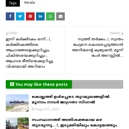
Kerala
Tags
Older
Newer
ഇന്ന് കർക്കിടകം ഒന്ന്....!,
സ്വത്ത് തര്‍ക്കം...!, സ്വന്തം
കർക്കിടകത്തിലെ
ചേട്ടനെ കൊലപ്പെടുത്താൻ
ആചാരങ്ങളെക്കുറിച്ചും,
അനിയൻ്റെ ക്വട്ടേഷന്‍; മൂന്ന്
ചികിത്സയെക്കുറിച്ചും ,
പേര്‍ അറസ്റ്റില്‍…
ആഹാര രീതിയെക്കുറിച്ചു
വിശദമായി അറിയാം
You may like these posts
കൊല്ലത്ത് ഉൾപ്പെടെ തുറമുഖങ്ങളിൽ
മൂന്നാം നമ്പർ ജാഗ്രതാ സിഗ്നൽ
August 01, 2026
സംസ്ഥാനത്ത് അതിശക്തമായ മഴ
തുടരുന്നു....!, ഇടുക്കിയിലും കോട്ടയത്തും