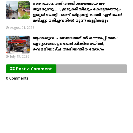
സംസ്ഥാനത്ത് അതിശക്തമായ മഴ
തുടരുന്നു....!, ഇടുക്കിയിലും കോട്ടയത്തും
ഉരുൾപൊട്ടി; രണ്ട് ജില്ലകളിലായി ഏഴ് പേർ
മരിച്ചു; മരിച്ചവരിൽ മൂന്ന് കുട്ടികളും
August 01, 2026
തൃക്കരുവ പഞ്ചായത്തിൽ മഞ്ഞപ്പിത്തം:
എഴുപതോളം പേർ ചികിത്സയിൽ,
വെള്ളിയാഴ്ച അടിയന്തിര യോഗം
July 19, 2026
Post a Comment
0 Comments