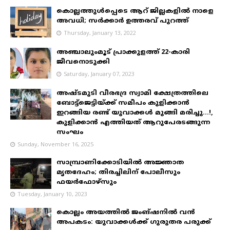
കൊല്ലത്തുൾപ്പെടെ ആറ് ജില്ലകളിൽ നാളെ
അവധി; സർക്കാർ ഉത്തരവ് പുറത്ത്
Thursday, January 13, 2022
അഞ്ചാലുംമൂട് പ്രാക്കുളത്ത് 22-കാരി
ജീവനൊടുക്കി
Saturday, January 07, 2023
അഷ്ടമുടി വീരഭദ്ര സ്വാമി ക്ഷേത്രത്തിലെ
ബോട്ട്ജെട്ടിയ്ക്ക് സമീപം കുളിക്കാൻ
ഇറങ്ങിയ രണ്ട് യുവാക്കൾ മുങ്ങി മരിച്ചു...!,
കുളിക്കാൻ എത്തിയത് ആറുപേരടങ്ങുന്ന
സംഘം
Sunday, November 16, 2025
സാമ്പ്രാണിക്കോടിയിൽ അജ്ഞാത
മൃതദേഹം; തിരച്ചിലിന് പോലീസും
ഫയർഫോഴ്‌സും
Tuesday, January 10, 2023
കൊല്ലം അയത്തിൽ ജംങ്ഷനിൽ വൻ
അപകടം: യുവാക്കൾക്ക് ഗുരുതര പരുക്ക്