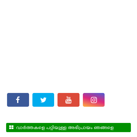
വാർത്തകളെ പറ്റിയുള്ള അഭിപ്രായം ഞങ്ങളെ