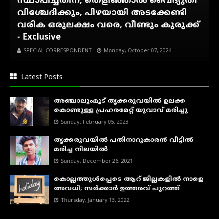
സ്ഥാപിച്ചതിന്, തെളിഞ്ഞാൽ വൈദ്യുതി
വിശ്ചേദിക്കും, പിഴയായി അടക്കേണ്ടി
വരിക ഒരുലക്ഷം വരെ, വീണ്ടും കുരുക്ക്
- Exclusive
SPECIAL CORRESPONDENT
Monday, October 07, 2024
Latest Posts
അഞ്ചാലുംമൂട് തൃക്കരുവയിൽ ഉലക്ക
കൊണ്ടുള്ള പ്രഹരമേറ്റ് യുവാവ് മരിച്ചു
Sunday, February 05, 2023
തൃക്കരുവയിൽ പതിനാറുകാരൻ വീട്ടിൽ
മരിച്ച നിലയിൽ
Sunday, December 26, 2021
കൊല്ലത്തുൾപ്പെടെ ആറ് ജില്ലകളിൽ നാളെ
അവധി; സർക്കാർ ഉത്തരവ് പുറത്ത്
Thursday, January 13, 2022