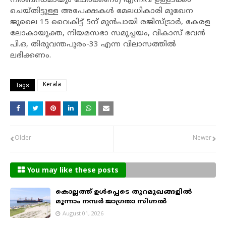
നിർബന്ധമായും ചേർക്കണം) എന്നിവ ഉള്ളടക്കം
ചെയ്തിട്ടുള്ള അപേക്ഷകൾ മേലധികാരി മുഖേന
ജൂലൈ 15 വൈകിട്ട് 5ന് മുൻപായി രജിസ്ട്രാർ, കേരള
ലോകായുക്ത, നിയമസഭാ സമുച്ചയം, വികാസ് ഭവൻ
പി.ഒ, തിരുവന്തപുരം-33 എന്ന വിലാസത്തിൽ
ലഭിക്കണം.
Kerala
Tags
Older
Newer
You may like these posts
കൊല്ലത്ത് ഉൾപ്പെടെ തുറമുഖങ്ങളിൽ
മൂന്നാം നമ്പർ ജാഗ്രതാ സിഗ്നൽ
August 01, 2026