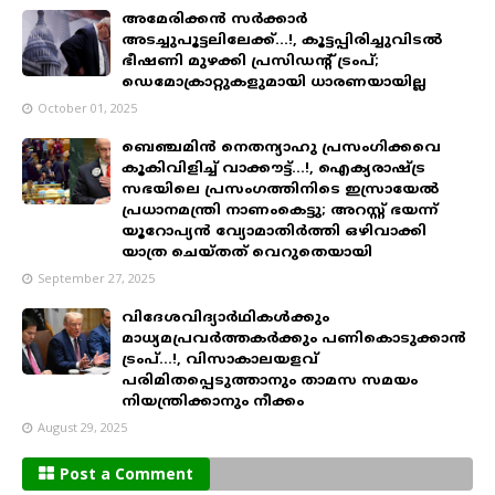
അമേരിക്കന്‍ സര്‍ക്കാര്‍
അടച്ചുപൂട്ടലിലേക്ക്...!, കൂട്ടപ്പിരിച്ചുവിടൽ
ഭീഷണി മുഴക്കി പ്രസിഡൻ്റ് ട്രംപ്;
ഡെമോക്രാറ്റുകളുമായി ധാരണയായില്ല
October 01, 2025
ബെഞ്ചമിന്‍ നെതന്യാഹു പ്രസംഗിക്കവെ
കൂകിവിളിച്ച് വാക്കൗട്ട്...!, ഐക്യരാഷ്ട്ര
സഭയിലെ പ്രസംഗത്തിനിടെ ഇസ്രായേല്‍
പ്രധാനമന്ത്രി നാണംകെട്ടു; അറസ്റ്റ് ഭയന്ന്
യൂറോപ്യന്‍ വ്യോമാതിര്‍ത്തി ഒഴിവാക്കി
യാത്ര ചെയ്തത് വെറുതെയായി
September 27, 2025
വിദേശവിദ്യാർഥികൾക്കും
മാധ്യമപ്രവർത്തകർക്കും പണികൊടുക്കാൻ
ട്രംപ്...!, വിസാകാലയളവ്
പരിമിതപ്പെടുത്താനും താമസ സമയം
നിയന്ത്രിക്കാനും നീക്കം
August 29, 2025
Post a Comment