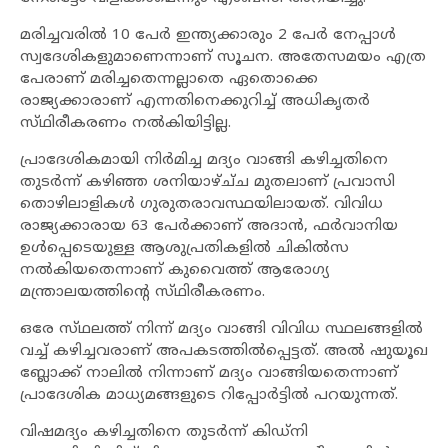
മരിച്ചവരിൽ 10 പേർ ഇന്ത്യക്കാരും 2 പേർ നേപ്പാൾ
സ്വദേശികളുമാണെന്നാണ് സൂചന. അതേസമയം എത്ര
പേരാണ് മരിച്ചതെന്നല്ലാതെ ഏതൊക്കെ
രാജ്യക്കാരാണ് എന്നതിനെക്കുറിച്ച് അധികൃതർ
സ്‌ഥിരീകരണം നൽകിയിട്ടില്ല.
പ്രാദേശികമായി നിർമിച്ച മദ്യം വാങ്ങി കഴിച്ചതിനെ
തുടർന്ന് കഴിഞ്ഞ ശനിയാഴ്ച്‌ച മുതലാണ് പ്രവാസി
തൊഴിലാളികൾ ഗുരുതരാവസ്ഥയിലായത്. വിവിധ
രാജ്യക്കാരായ 63 പേർക്കാണ് അദാൻ, ഫർവാനിയ
ഉൾപ്പെടെയുള്ള ആശുപ്രതികളിൽ ചികിൽസ
നൽകിയതെന്നാണ് കുവൈത്ത് ആരോഗ്യ
മന്ത്രാലയത്തിന്റെ സ്‌ഥിരീകരണം.
ഒരേ സ്‌ഥലത്ത് നിന്ന് മദ്യം വാങ്ങി വിവിധ സ്ഥലങ്ങളിൽ
വച്ച് കഴിച്ചവരാണ് അപകടത്തിൽപ്പെട്ടത്. അൽ ഷുയൂഖ
ബ്ലോക്ക് നാലിൽ നിന്നാണ് മദ്യം വാങ്ങിയതെന്നാണ്
പ്രാദേശിക മാധ്യമങ്ങളുടെ റിപ്പോർട്ടിൽ പറയുന്നത്.
വിഷമദ്യം കഴിച്ചതിനെ തുടർന്ന് കിഡ്‌നി