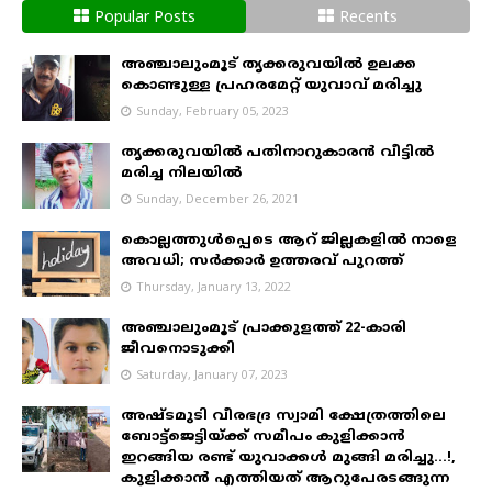
Popular Posts
Recents
അഞ്ചാലുംമൂട് തൃക്കരുവയിൽ ഉലക്ക
കൊണ്ടുള്ള പ്രഹരമേറ്റ് യുവാവ് മരിച്ചു
Sunday, February 05, 2023
തൃക്കരുവയിൽ പതിനാറുകാരൻ വീട്ടിൽ
മരിച്ച നിലയിൽ
Sunday, December 26, 2021
കൊല്ലത്തുൾപ്പെടെ ആറ് ജില്ലകളിൽ നാളെ
അവധി; സർക്കാർ ഉത്തരവ് പുറത്ത്
Thursday, January 13, 2022
അഞ്ചാലുംമൂട് പ്രാക്കുളത്ത് 22-കാരി
ജീവനൊടുക്കി
Saturday, January 07, 2023
അഷ്ടമുടി വീരഭദ്ര സ്വാമി ക്ഷേത്രത്തിലെ
ബോട്ട്ജെട്ടിയ്ക്ക് സമീപം കുളിക്കാൻ
ഇറങ്ങിയ രണ്ട് യുവാക്കൾ മുങ്ങി മരിച്ചു...!,
കുളിക്കാൻ എത്തിയത് ആറുപേരടങ്ങുന്ന