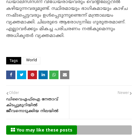
ഡയാലിസിസിന് വിധേയരായവരും വെന്റിലേറ്ററിൽ
കഴിയുന്നവരുമുണ്ട്. സ്ഥിരമായും ഭാഗികമായും കാഴ്ച‌
നഷ്‌ടപ്പെട്ടവരും ഉൾപ്പെടുന്നുണ്ടെന്ന് മന്ത്രാലയം
വ്യക്തമാക്കി. ചിലരുടെ ആരോഗ്യനില ഗുരുതരമാണ്.
എല്ലാവർക്കും മികച്ച പരിചരണം നൽകുമെന്നും
അധികൃതർ വ്യക്തമാക്കി.
World
Tags
Older
Newer
ഡിവൈഎഫ്‌ഐ നേതാവ്
കിടപ്പുമുറിയില്‍
ജീവനൊടുക്കിയ നിലയില്‍
You may like these posts