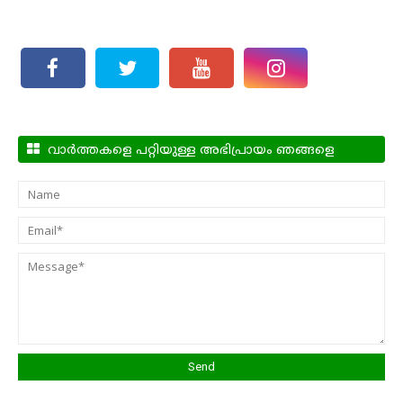
വാർത്തകളെ പറ്റിയുള്ള അഭിപ്രായം ഞങ്ങളെ
അറിയിക്കാം