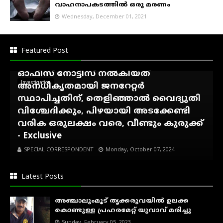
വാഹനാപകടത്തിൽ ഒരു മരണം
Wednesday, December 01, 2021
അഷ്ടമുടി ആശിർവാദ്
ഹോംസ്റ്റേക്കെതിരെ കെ.എസ്.ഇ.ബി
Featured Post
നോട്ടീസ്...!, കാഞ്ഞിരംകുഴി സെക്ഷൻ
ഓഫീസ് നോട്ടീസ് നൽകിയത്
Investigation
അനധികൃതമായി ജനറേറ്റർ
സ്ഥാപിച്ചതിന്, തെളിഞ്ഞാൽ വൈദ്യുതി
വിശ്ചേദിക്കും, പിഴയായി അടക്കേണ്ടി
വരിക ഒരുലക്ഷം വരെ, വീണ്ടും കുരുക്ക്
- Exclusive
SPECIAL CORRESPONDENT
Monday, October 07, 2024
Latest Posts
അഞ്ചാലുംമൂട് തൃക്കരുവയിൽ ഉലക്ക
കൊണ്ടുള്ള പ്രഹരമേറ്റ് യുവാവ് മരിച്ചു
Sunday, February 05, 2023