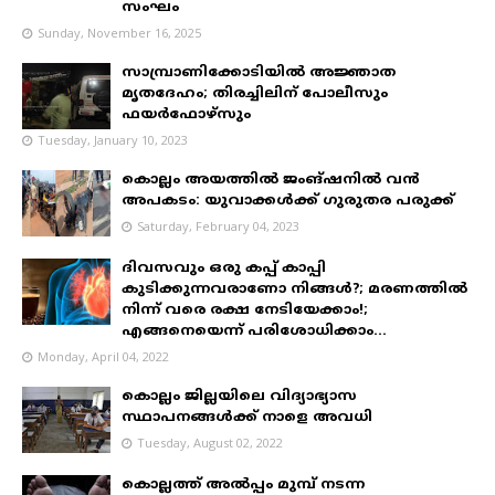
സംഘം
Sunday, November 16, 2025
സാമ്പ്രാണിക്കോടിയിൽ അജ്ഞാത
മൃതദേഹം; തിരച്ചിലിന് പോലീസും
ഫയർഫോഴ്‌സും
Tuesday, January 10, 2023
കൊല്ലം അയത്തിൽ ജംങ്ഷനിൽ വൻ
അപകടം: യുവാക്കൾക്ക് ഗുരുതര പരുക്ക്
Saturday, February 04, 2023
ദിവസവും ഒരു കപ്പ് കാപ്പി
കുടിക്കുന്നവരാണോ നിങ്ങൾ?; മരണത്തിൽ
നിന്ന് വരെ രക്ഷ നേടിയേക്കാം!;
എങ്ങനെയെന്ന് പരിശോധിക്കാം...
Monday, April 04, 2022
കൊല്ലം ജില്ലയിലെ വിദ്യാഭ്യാസ
സ്ഥാപനങ്ങൾക്ക് നാളെ അവധി
Tuesday, August 02, 2022
കൊല്ലത്ത് അൽപ്പം മുമ്പ് നടന്ന