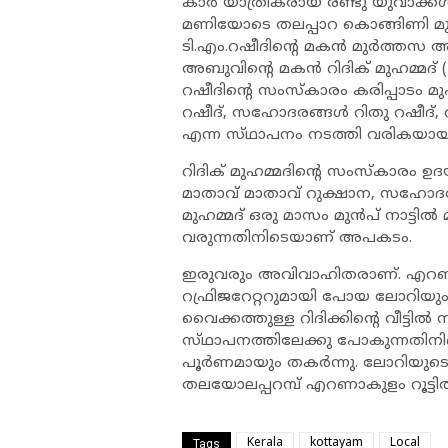
കാർ യാത്രികരായ രണ്ടു യുവാക്കൾക്
മണിയോടെ തലപ്പാറ കൊങ്ങിണി മുക്
ടി.എം.റഷീദിന്റെ മകൻ മുർത്തസ അ
അബുവിന്റെ മകൻ റിദിക് മുഹമ്മദ് 
റഷീദിന്റെ സംസ്‌കാരം കരിപ്പാടം 
റഷീദ്, സഹോദരങ്ങൾ റിതു റഷീദ്, റ
എന്ന സ്‌ഥാപനം നടത്തി വരികയായിര
റിദിക് മുഹമ്മദിന്റെ സംസ്‌കാരം ഉ
മാതാവ് മാതാവ് റുക്ഷാന, സഹോദര
മുഹമ്മദ് ഒരു മാസം മുൻപ് നാട്ടിൽ
വരുന്നതിനിടെയാണ് അപകടം.
ഇരുവരും അവിവാഹിതരാണ്. എറണാകു
റഫ്രിജറേറ്ററുമായി പോയ ലോറിയും എ
വൈക്കത്തുള്ള റിദിക്കിന്റെ വീട്ടിൽ ന
സ്‌ഥാപനത്തിലേക്കു പോകുന്നതി
പൂർണമായും തകർന്നു. ലോറിയുടെ 
തലയോലപ്പറമ്പ് എറണാകുളം റൂട്ടിൽ
Kerala
kottayam
Local
Tags