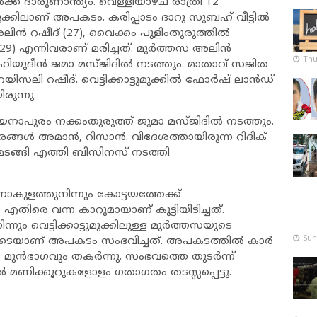
ക് ദാരുണാന്ത്യം. വെള്ളിയാഴ്ച രാത്രി 12
കിലാണ് അപകടം. കരിപ്പാടം ദാറു സുബഹ് വീട്ടിൽ
ലിൻ റഷീദ് (27), വൈക്കം പുളിംതുരുത്തിൽ
(29) എന്നിവരാണ് മരിച്ചത്. മുർത്തസ അലിൻ
Thu
മുഹിയുദീൻ ജമാ മസ്‌ജിദിൽ നടത്തും. മാതാവ് സജിത
യിസലി റഷീദ്. വെട്ടിക്കാട്ടുമുക്കിൽ ഫോർഷ് ലാൻഡ്
ുന്നു.
ദയനാപുരം നക്കംതുരുത്ത് ജുമാ മസ്‌ജിദിൽ നടത്തും.
ങ്ങൾ അമാൻ, റിസാൻ. വിദേശത്തായിരുന്ന റിദിക്
 മടങ്ങി എത്തി ബിസിനസ് നടത്തി
ളത്തുനിന്നും കോട്ടയത്തേക്ക്
തിരെ വന്ന കാറുമായാണ് കൂട്ടിയിടിച്ചത്.
ിന്നും വെട്ടിക്കാട്ടുമുക്കിലുള്ള മുർത്തസയുടെ
Sun
നിടെയാണ് അപകടം സംഭവിച്ചത്. അപകടത്തിൽ കാർ
മുൻഭാഗവും തകർന്നു. സംഭവത്തെ തുടർന്ന്
 മണിക്കൂറുകളോളം ഗതാഗതം തടസ്സപ്പെട്ടു.