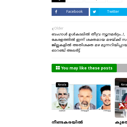
Facebook
Twitter
Older
ബംഗാള്‍ ഉള്‍കടലില്‍ തീവ്ര ന്യൂനമര്‍ദ്ദം...!,
കേരളത്തില്‍ ഇന്ന് ശക്തമായ മഴയ്ക്ക് സാ
ജില്ലകളില്‍ അതിശക്ത മഴ മുന്നറിയിപ്പാ
ഓറഞ്ച് അലര്‍ട്ട്
You may like these posts
Kerala
Kera
നീണ്ടകരയിൽ
കുത്