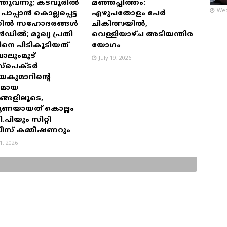
്തുവന്നു; കടവൂരിൽ
മഞ്ഞപ്പിത്തം:
Wed
പ്പാൻ കൊല്ലപ്പെട്ട
എഴുപതോളം പേർ
ിൽ സഹോദരങ്ങൾ
ചികിത്സയിൽ,
ൻഡിൽ; മുഖ്യ പ്രതി
വെള്ളിയാഴ്ച അടിയന്തിര
മിനെ പിടികൂടിയത്
യോഗം
ാലുംമൂട്
July 19, 2026
്പെക്ടർ
കുമാറിന്റെ
ലമായ
ങ്ങളിലൂടെ,
തുണയായത് കൊല്ലം
പിയും സിറ്റി
ീസ് കമ്മീഷണറും
31, 2026