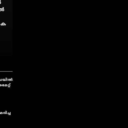
ർ
ാൽ
ിക
ുവയിൽ
േറ്റ്
രിച്ച