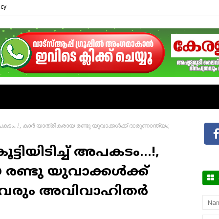
icy
അപകടം...!, കാർ യാത്രികരായ രണ്ടു യുവാക്കൾക്ക് ദാരുണാന്ത്യം;
്ടിയിടിച്ച് അപകടം...!,
രണ്ടു യുവാക്കൾക്ക്
ഇരുവരും അവിവാഹിതർ
ഞങ