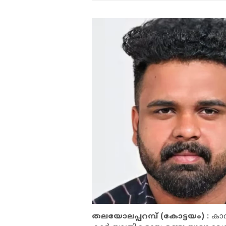
തലയോലപ്പറമ്പ് (കോട്ടയം) :
കാറ