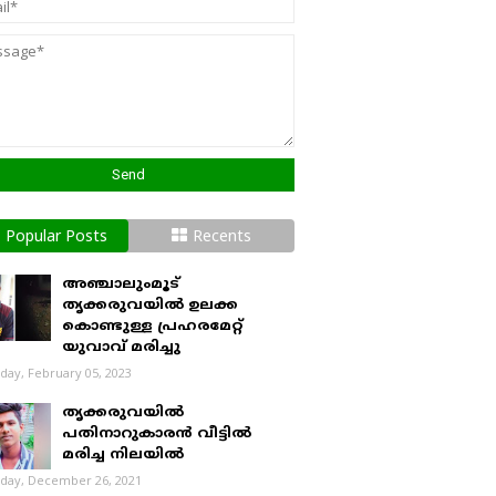
Popular Posts
Recents
അഞ്ചാലുംമൂട്
തൃക്കരുവയിൽ ഉലക്ക
കൊണ്ടുള്ള പ്രഹരമേറ്റ്
യുവാവ് മരിച്ചു
day, February 05, 2023
തൃക്കരുവയിൽ
പതിനാറുകാരൻ വീട്ടിൽ
മരിച്ച നിലയിൽ
day, December 26, 2021