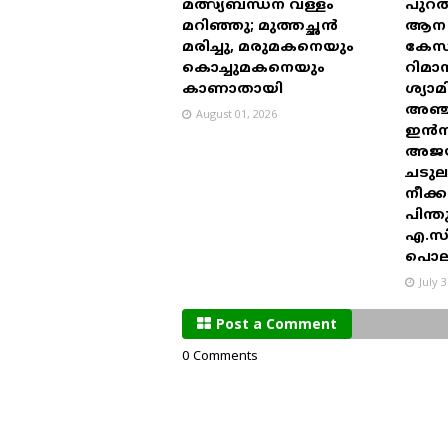
മത്സ്യബന്ധന വള്ളം
പുറത
മറിഞ്ഞു; മുത്തച്ഛൻ
ആന പാ
മരിച്ചു, മരുമകനെയും
കേസ
കൊച്ചുമകനെയും
റിമാ
കാണാതായി
ശ്യാ
അഞ്ച
August 01, 2026
ഇൻസ
അജയ
ചടു
നീക്ക
പിന്
എ.സി.
പൊല
July 
Post a Comment
0 Comments