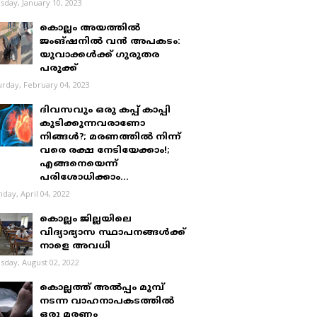
sday, January 10, 2023
കൊല്ലം അയത്തിൽ
ജംങ്ഷനിൽ വൻ അപകടം:
യുവാക്കൾക്ക് ഗുരുതര
പരുക്ക്
urday, February 04, 2023
ദിവസവും ഒരു കപ്പ് കാപ്പി
കുടിക്കുന്നവരാണോ
നിങ്ങൾ?; മരണത്തിൽ നിന്ന്
വരെ രക്ഷ നേടിയേക്കാം!;
എങ്ങനെയെന്ന്
പരിശോധിക്കാം...
day, April 04, 2022
കൊല്ലം ജില്ലയിലെ
വിദ്യാഭ്യാസ സ്ഥാപനങ്ങൾക്ക്
നാളെ അവധി
sday, August 02, 2022
കൊല്ലത്ത് അൽപ്പം മുമ്പ്
നടന്ന വാഹനാപകടത്തിൽ
ഒരു മരണം