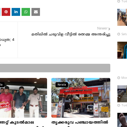
Tue
Newer
Sat
മതിലിൽ ചരുവിള വീട്ടിൽ രത്നമ്മ അന്തരിച്ചു
ധ്യത; 4
യ
Mon
la
Kerala
Tue
തേറ്റ് കുടൽമാല
തൃക്കരുവ പഞ്ചായത്തിൽ