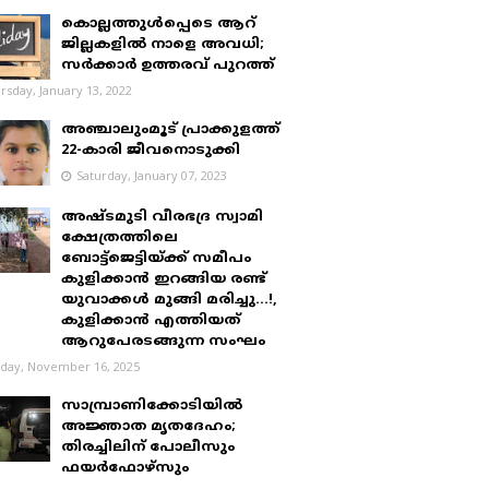
കൊല്ലത്തുൾപ്പെടെ ആറ്
ജില്ലകളിൽ നാളെ അവധി;
സർക്കാർ ഉത്തരവ് പുറത്ത്
rsday, January 13, 2022
അഞ്ചാലുംമൂട് പ്രാക്കുളത്ത്
22-കാരി ജീവനൊടുക്കി
Saturday, January 07, 2023
അഷ്ടമുടി വീരഭദ്ര സ്വാമി
ക്ഷേത്രത്തിലെ
ബോട്ട്ജെട്ടിയ്ക്ക് സമീപം
കുളിക്കാൻ ഇറങ്ങിയ രണ്ട്
യുവാക്കൾ മുങ്ങി മരിച്ചു...!,
കുളിക്കാൻ എത്തിയത്
ആറുപേരടങ്ങുന്ന സംഘം
day, November 16, 2025
സാമ്പ്രാണിക്കോടിയിൽ
അജ്ഞാത മൃതദേഹം;
തിരച്ചിലിന് പോലീസും
ഫയർഫോഴ്‌സും