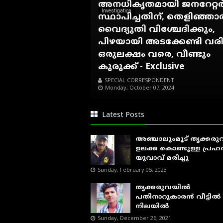
അനധികൃതമായി ജനറേറ്റ
Investigation
സ്ഥാപിച്ചതിന്, തെളിഞ്ഞ
വൈദ്യുതി വിശ്ചേദിക്കും,
പിഴയായി അടക്കേണ്ടി വര
ഒരുലക്ഷം വരെ, വീണ്ടും
കുരുക്ക് - Exclusive
SPECIAL CORRESPONDENT
Monday, October 07, 2024
Latest Posts
അഞ്ചാലുംമൂട് തൃക്കര
ഉലക്ക കൊണ്ടുള്ള പ്രഹരമ
യുവാവ് മരിച്ചു
Sunday, February 05, 2023
തൃക്കരുവയിൽ
പതിനാറുകാരൻ വീട്ടിൽ മ
നിലയിൽ
Sunday, December 26, 2021