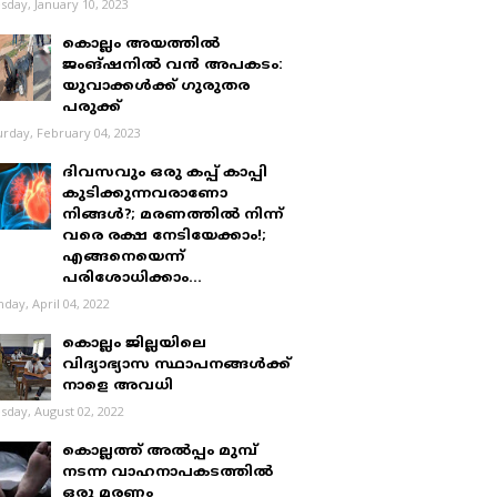
sday, January 10, 2023
കൊല്ലം അയത്തിൽ
ജംങ്ഷനിൽ വൻ അപകടം:
യുവാക്കൾക്ക് ഗുരുതര
പരുക്ക്
urday, February 04, 2023
ദിവസവും ഒരു കപ്പ് കാപ്പി
കുടിക്കുന്നവരാണോ
നിങ്ങൾ?; മരണത്തിൽ നിന്ന്
വരെ രക്ഷ നേടിയേക്കാം!;
എങ്ങനെയെന്ന്
പരിശോധിക്കാം...
day, April 04, 2022
കൊല്ലം ജില്ലയിലെ
വിദ്യാഭ്യാസ സ്ഥാപനങ്ങൾക്ക്
നാളെ അവധി
sday, August 02, 2022
കൊല്ലത്ത് അൽപ്പം മുമ്പ്
നടന്ന വാഹനാപകടത്തിൽ
ഒരു മരണം