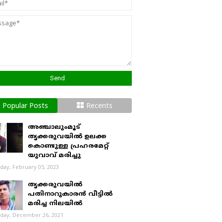
Popular Posts
Recents
അഞ്ചാലുംമൂട്
തൃക്കരുവയിൽ ഉലക്ക
കൊണ്ടുള്ള പ്രഹരമേറ്റ്
യുവാവ് മരിച്ചു
day, February 05, 2023
തൃക്കരുവയിൽ
പതിനാറുകാരൻ വീട്ടിൽ
മരിച്ച നിലയിൽ
day, December 26, 2021