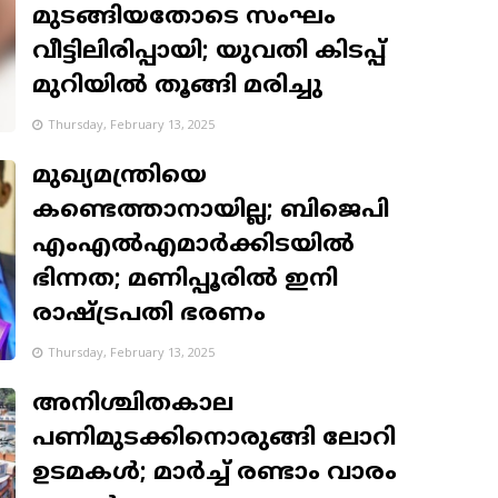
മുടങ്ങിയതോടെ സംഘം
വീട്ടിലിരിപ്പായി; യുവതി കിടപ്പ്
മുറിയില്‍ തൂങ്ങി മരിച്ചു
Thursday, February 13, 2025
മുഖ്യമന്ത്രിയെ
കണ്ടെത്താനായില്ല; ബിജെപി
എംഎൽഎമാർക്കിടയിൽ
ഭിന്നത; മണിപ്പൂരില്‍ ഇനി
രാഷ്ട്രപതി ഭരണം
Thursday, February 13, 2025
അനിശ്ചിതകാല
പണിമുടക്കിനൊരുങ്ങി ലോറി
ഉടമകള്‍; മാര്‍ച്ച് രണ്ടാം വാരം