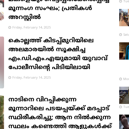
Tue
മൂന്നം​ഗ സംഘം; പ്രതികൾ
അറസ്റ്റിൽ
Friday, February 14, 2025
Sat
കൊല്ലത്ത് കിടപ്പ്മുറിയിലെ
അലമാരയില്‍ സൂക്ഷിച്ച
എം.ഡി.എം.എയുമായി യുവാവ്
പോലീസിന്റെ പിടിയിലായി
Friday, February 14, 2025
Mon
നാടിനെ വിറപ്പിക്കുന്ന
Tue
മൂന്നാറിലെ പടയപ്പയ്ക്ക് മദപ്പാട്
സ്ഥിരീകരിച്ചു; ആന നില്‍ക്കുന്ന
സ്ഥലം കണ്ടെത്തി ആളുകള്‍ക്ക്