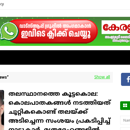
icy
News
Show all
തലസ്ഥാനത്തെ കൂട്ടകൊല:
കൊലപാതകങ്ങൾ നടത്തിയത്
ചുറ്റികകൊണ്ട് തലയ്ക്ക്
ഞങ
അടിച്ചെന്ന സംശയം പ്രകടിപ്പിച്ച്