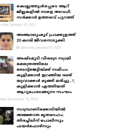
കൊല്ലത്തുൾപ്പെടെ ആറ്
ജില്ലകളിൽ നാളെ അവധി;
സർക്കാർ ഉത്തരവ് പുറത്ത്
rsday, January 13, 2022
അഞ്ചാലുംമൂട് പ്രാക്കുളത്ത്
22-കാരി ജീവനൊടുക്കി
Saturday, January 07, 2023
അഷ്ടമുടി വീരഭദ്ര സ്വാമി
ക്ഷേത്രത്തിലെ
ബോട്ട്ജെട്ടിയ്ക്ക് സമീപം
കുളിക്കാൻ ഇറങ്ങിയ രണ്ട്
യുവാക്കൾ മുങ്ങി മരിച്ചു...!,
കുളിക്കാൻ എത്തിയത്
ആറുപേരടങ്ങുന്ന സംഘം
day, November 16, 2025
സാമ്പ്രാണിക്കോടിയിൽ
അജ്ഞാത മൃതദേഹം;
തിരച്ചിലിന് പോലീസും
ഫയർഫോഴ്‌സും