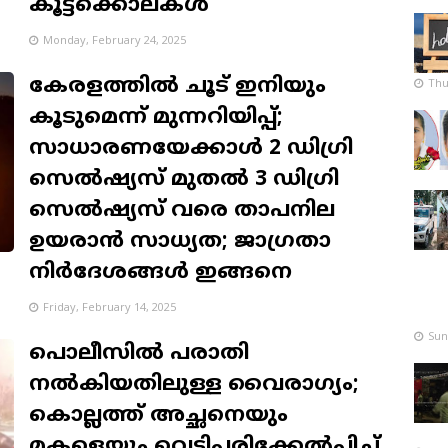
കൂട്ടക്കൊലകൾ
Monday, February 24, 2025
കേരളത്തിൽ ചൂട് ഇനിയും
Thu
കൂടുമെന്ന് മുന്നറിയിപ്പ്;
സാധാരണയേക്കാൾ 2 ഡി​ഗ്രി
സെൽഷ്യസ് മുതൽ 3 ഡി​ഗ്രി
സെൽഷ്യസ് വരെ താപനില
ഉയരാൻ സാധ്യത; ജാഗ്രതാ
നിർദേശങ്ങൾ ഇങ്ങനെ
Friday, February 14, 2025
Sun
പൊലീസിൽ പരാതി
നൽകിയതിലുള്ള വൈരാഗ്യം;
കൊല്ലത്ത് അച്ഛനെയും
മകളെയും വെട്ടിപ്പരിക്കേൽപ്പിച്ച്