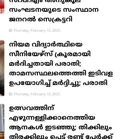
സി.പി.എം അനുകൂല
സംഘടനയുടെ സംസ്ഥാന
ജനറല്‍ സെക്രട്ടറി
Thursday, February 13, 2025
നിയമ വിദ്യാര്‍ത്ഥിയെ
സീനിയേഴ്‌സ് ക്രൂരമായി
മര്‍ദിച്ചതായി പരാതി;
താമസസ്ഥലത്തെത്തി ഇടിവള
ഉപയോഗിച്ച് മർദ്ദിച്ചു; പരാതി
Thursday, February 13, 2025
ഉത്സവത്തിന്
എഴുന്നള്ളിക്കാനെത്തിയ
ആനകള്‍ ഇടഞ്ഞു; തിക്കിലും
തിരക്കിലും പെട്ട് രണ്ട് പേര്‍ക്ക്