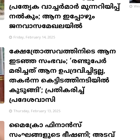
പ്രത്യേക വാച്ചര്‍മാര്‍ മുന്നറിയിപ്പ്
Wed
നല്‍കും; ആന ഇപ്പോഴും
ജനവാസമേഖലയില്‍
Friday, February 14, 2025
ക്ഷേത്രോത്സവത്തിനിടെ ആന
ഇടഞ്ഞ സംഭവം; ‘രണ്ടുപേര്‍
മരിച്ചത്‌ ആന ഉപദ്രവിച്ചിട്ടല്ല,
തകർന്ന കെട്ടിടത്തിനടിയില്‍
കുടുങ്ങി’; പ്രതികരിച്ച്
പ്രദേശവാസി
Thursday, February 13, 2025
മൈക്രോ ഫിനാന്‍സ്
സംഘങ്ങളുടെ ഭീഷണി; അടവ്