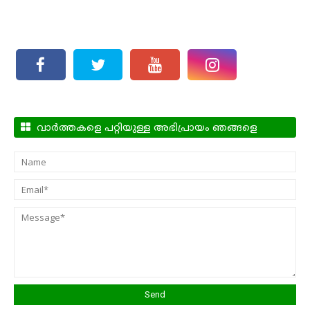
വാർത്തകളെ പറ്റിയുള്ള അഭിപ്രായം ഞങ്ങളെ
അറിയിക്കാം