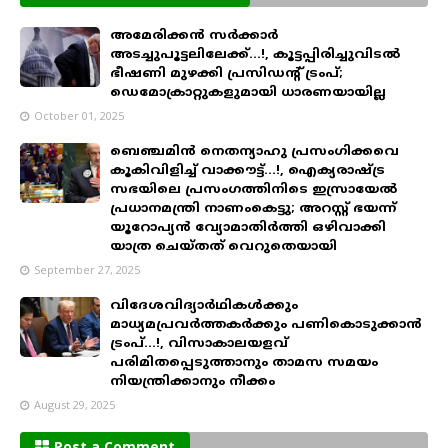
അമേരിക്കന്‍ സര്‍ക്കാര്‍
അടച്ചുപൂട്ടലിലേക്ക്...!, കൂട്ടപ്പിരിച്ചുവിടൽ
ഭീഷണി മുഴക്കി പ്രസിഡൻ്റ് ട്രംപ്;
ഡെമോക്രാറ്റുകളുമായി ധാരണയായില്ല
October 01, 2025
ബെഞ്ചമിന്‍ നെതന്യാഹു പ്രസംഗിക്കവെ
കൂകിവിളിച്ച് വാക്കൗട്ട്...!, ഐക്യരാഷ്ട്ര
സഭയിലെ പ്രസംഗത്തിനിടെ ഇസ്രായേല്‍
പ്രധാനമന്ത്രി നാണംകെട്ടു; അറസ്റ്റ് ഭയന്ന്
യൂറോപ്യന്‍ വ്യോമാതിര്‍ത്തി ഒഴിവാക്കി
യാത്ര ചെയ്തത് വെറുതെയായി
September 27, 2025
വിദേശവിദ്യാർഥികൾക്കും
മാധ്യമപ്രവർത്തകർക്കും പണികൊടുക്കാൻ
ട്രംപ്...!, വിസാകാലയളവ്
പരിമിതപ്പെടുത്താനും താമസ സമയം
നിയന്ത്രിക്കാനും നീക്കം
August 29, 2025