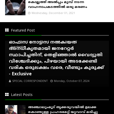
കൊല്ലത്ത് അൽപ്പം മുമ്പ് നടന്ന
വാഹനാപകടത്തിൽ ഒരു മരണം
Wednesday, December 01, 2021
അഷ്ടമുടി ആശിർവാദ്
ഹോംസ്റ്റേക്കെതിരെ കെ.എസ്.ഇ.ബി
Featured Post
നോട്ടീസ്...!, കാഞ്ഞിരംകുഴി സെക്ഷൻ
ഓഫീസ് നോട്ടീസ് നൽകിയത്
Investigation
അനധികൃതമായി ജനറേറ്റർ
സ്ഥാപിച്ചതിന്, തെളിഞ്ഞാൽ വൈദ്യുതി
വിശ്ചേദിക്കും, പിഴയായി അടക്കേണ്ടി
വരിക ഒരുലക്ഷം വരെ, വീണ്ടും കുരുക്ക്
- Exclusive
SPECIAL CORRESPONDENT
Monday, October 07, 2024
Latest Posts
അഞ്ചാലുംമൂട് തൃക്കരുവയിൽ ഉലക്ക
കൊണ്ടുള്ള പ്രഹരമേറ്റ് യുവാവ് മരിച്ചു