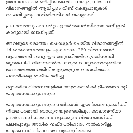
ഉദ്യോഗസ്ഥരെ ഒഴിപ്പിക്കേണ്ടി വന്നതും, നിരവധി
വിമാനങ്ങളിൽ ആലിപ്പഴം വീണ് കേടുപാടുകൾ
സംഭവിച്ചതും സ്ഥിതിഗതികൾ വഷളാക്കി.
പ്രധാനമായും ഡെൽറ്റ എയർലൈൻസിനെയാണ് ഇത്
കാര്യമായി ബാധിച്ചത്.
അവരുടെ മൊത്തം ഷെഡ്യൂൾ ചെയ്ത വിമാനങ്ങളിൽ
14 ശതമാനത്തോളം ഏകദേശം 380 വിമാനങ്ങൾ
റദ്ദാക്കേണ്ടി വന്നു. ഈ അപ്രതീക്ഷിത പ്രതിസന്ധി
ജൂലൈ 4-1 വിമാനമാർഗം യാത്ര ചെയ്യാനൊരുങ്ങിയ
ദശലക്ഷക്കണക്കിന് ആളുകളുടെ അവധിക്കാല
പദ്ധതികളെ തകിടം മറിച്ചു.
റദ്ദാക്കിയ വിമാനങ്ങളിലെ യാത്രക്കാർക്ക് റീഫണ്ടോ മറ്റ്
യാത്രാസാകര്യങ്ങളോ
യാത്രാസാകര്യങ്ങളോ നൽകാൻ എയർലൈനുകൾക്ക്
നിയമപരമായി ബാധ്യതയുണ്ടെങ്കിലും, കാലാവസ്‌ഥാ
പ്രശ്‌നങ്ങൾ കാരണം റദ്ദാക്കുന്ന വിമാനങ്ങൾക്ക്
പലപ്പോഴും അധിക നഷ്ടപരിഹാരം നൽകാറില്ല.
യാത്രക്കാർ വിമാനത്താവളങ്ങളിലേക്ക്