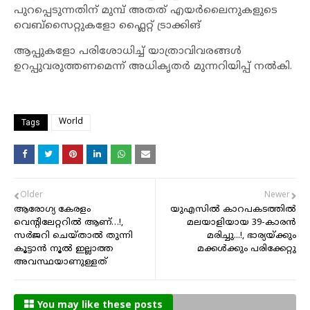
പുറപ്പെടുന്നതിന് മുമ്പ് അതത് എയർലൈനുകളുടെ
വെബ്സൈറ്റുകളോ ഫ്ലൈറ്റ് ട്രാക്കിങ്
ആപ്പുകളോ പരിശോധിച്ച് യാത്രാവിവരങ്ങൾ
ഉറപ്പുവരുത്തണമെന്ന് അധികൃതർ മുന്നറിയിപ്പ് നൽകി.
World
Tags
Older
Newer
ആരോഗ്യ കേരളം
യുഎസിൽ കാറപകടത്തിൽ
വെന്റിലേറ്ററിൽ ആണ്…!,
മലയാളിയായ 39-കാരൻ
സർജറി ചെയ്‌താൽ തുന്നി
മരിച്ചു...!, ഭാര്യയ്ക്കും
കൂട്ടാൻ നൂൽ ഇല്ലാത്ത
മക്കൾക്കും പരിക്കേറ്റു
അവസ്ഥയാണുള്ളത്
You may like these posts