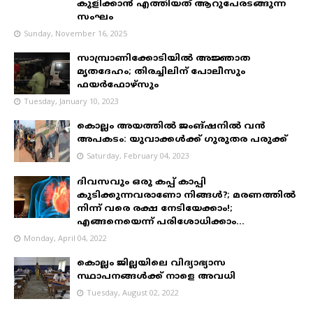
കുളിക്കാൻ എത്തിയത് ആറുപേരടങ്ങുന്ന
സംഘം
Sunday, November 16, 2025
സാമ്പ്രാണിക്കോടിയിൽ അജ്ഞാത
മൃതദേഹം; തിരച്ചിലിന് പോലീസും
ഫയർഫോഴ്‌സും
Tuesday, January 10, 2023
കൊല്ലം അയത്തിൽ ജംങ്ഷനിൽ വൻ
അപകടം: യുവാക്കൾക്ക് ഗുരുതര പരുക്ക്
Saturday, February 04, 2023
ദിവസവും ഒരു കപ്പ് കാപ്പി
കുടിക്കുന്നവരാണോ നിങ്ങൾ?; മരണത്തിൽ
നിന്ന് വരെ രക്ഷ നേടിയേക്കാം!;
എങ്ങനെയെന്ന് പരിശോധിക്കാം...
Monday, April 04, 2022
കൊല്ലം ജില്ലയിലെ വിദ്യാഭ്യാസ
സ്ഥാപനങ്ങൾക്ക് നാളെ അവധി
Tuesday, August 02, 2022