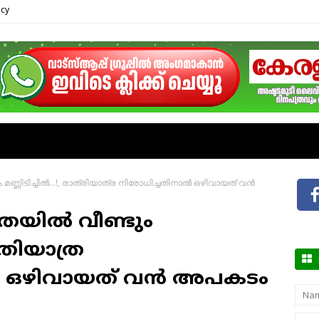
icy
 മണ്ണിടിച്ചിൽ…!, രാത്രിയാത്ര നിരോധിച്ചതിനാൽ ഒഴിവായത് വൻ
ാതയിൽ വീണ്ടും
ത്രിയാത്ര
ൽ ഒഴിവായത് വൻ അപകടം
ഞങ