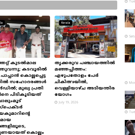
Tue
la
Kerala
Sat
തേറ്റ് കുടൽമാല
തൃക്കരുവ പഞ്ചായത്തിൽ
്തുവന്നു; കടവൂരിൽ
മഞ്ഞപ്പിത്തം:
പ്പാൻ കൊല്ലപ്പെട്ട
എഴുപതോളം പേർ
ിൽ സഹോദരങ്ങൾ
ചികിത്സയിൽ,
Mon
ൻഡിൽ; മുഖ്യ പ്രതി
വെള്ളിയാഴ്ച അടിയന്തിര
മിനെ പിടികൂടിയത്
യോഗം
ാലുംമൂട്
July 19, 2026
്പെക്ടർ
Tue
കുമാറിന്റെ
ലമായ
ങ്ങളിലൂടെ,
തുണയായത് കൊല്ലം