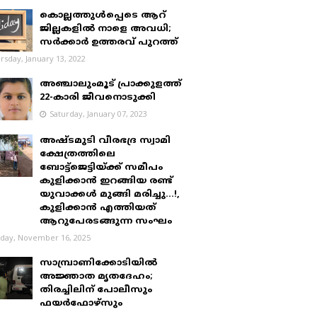
കൊല്ലത്തുൾപ്പെടെ ആറ്
ജില്ലകളിൽ നാളെ അവധി;
സർക്കാർ ഉത്തരവ് പുറത്ത്
rsday, January 13, 2022
അഞ്ചാലുംമൂട് പ്രാക്കുളത്ത്
22-കാരി ജീവനൊടുക്കി
Saturday, January 07, 2023
അഷ്ടമുടി വീരഭദ്ര സ്വാമി
ക്ഷേത്രത്തിലെ
ബോട്ട്ജെട്ടിയ്ക്ക് സമീപം
കുളിക്കാൻ ഇറങ്ങിയ രണ്ട്
യുവാക്കൾ മുങ്ങി മരിച്ചു...!,
കുളിക്കാൻ എത്തിയത്
ആറുപേരടങ്ങുന്ന സംഘം
day, November 16, 2025
സാമ്പ്രാണിക്കോടിയിൽ
അജ്ഞാത മൃതദേഹം;
തിരച്ചിലിന് പോലീസും
ഫയർഫോഴ്‌സും