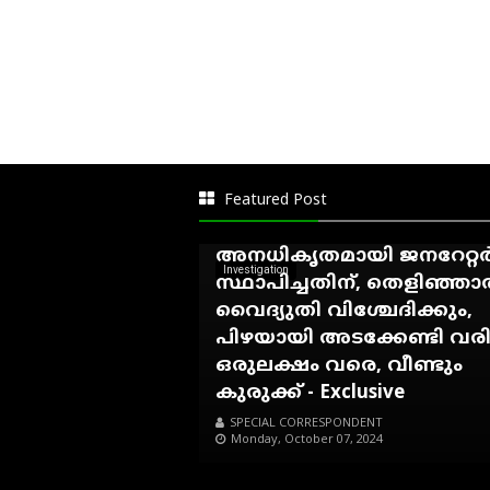
അഷ്ടമുടി ആശിർവാദ്
ഹോംസ്റ്റേക്കെതിരെ
കെ.എസ്.ഇ.ബി നോട്ടീസ്...!
കാഞ്ഞിരംകുഴി സെക്ഷൻ
Featured Post
ഓഫീസ് നോട്ടീസ് നൽകിയ
അനധികൃതമായി ജനറേറ്റ
Investigation
സ്ഥാപിച്ചതിന്, തെളിഞ്ഞ
വൈദ്യുതി വിശ്ചേദിക്കും,
പിഴയായി അടക്കേണ്ടി വര
ഒരുലക്ഷം വരെ, വീണ്ടും
കുരുക്ക് - Exclusive
SPECIAL CORRESPONDENT
Monday, October 07, 2024