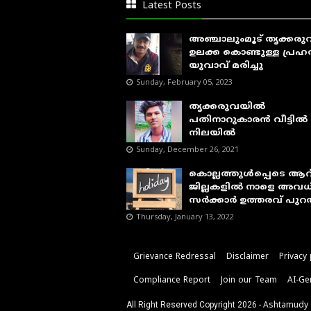
Latest Posts
അഞ്ചാലുംമൂട് തൃക്കര
ഉലക്ക കൊണ്ടുള്ള പ്രഹരമ
യുവാവ് മരിച്ചു
Sunday, February 05, 2023
തൃക്കരുവയിൽ
പതിനാറുകാരൻ വീട്ടിൽ മ
നിലയിൽ
Sunday, December 26, 2021
കൊല്ലത്തുൾപ്പെടെ ആറ
ജില്ലകളിൽ നാളെ അവധ
സർക്കാർ ഉത്തരവ് പുറത
Thursday, January 13, 2022
Grievance Redressal
Disclaimer
Privacy 
Compliance Report
Join our Team
AI-Ge
All Right Reserved Copyright
2026 -
Ashtamudy 