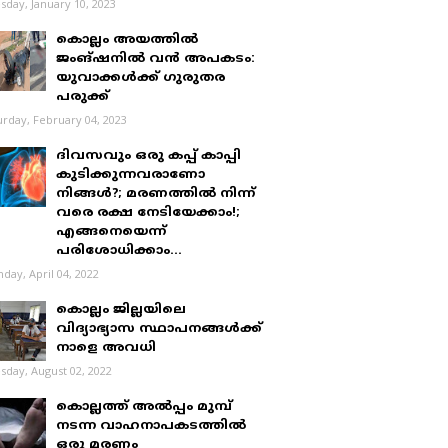
sday, January 10, 2023
കൊല്ലം അയത്തിൽ
ജംങ്ഷനിൽ വൻ അപകടം:
യുവാക്കൾക്ക് ഗുരുതര
പരുക്ക്
urday, February 04, 2023
ദിവസവും ഒരു കപ്പ് കാപ്പി
കുടിക്കുന്നവരാണോ
നിങ്ങൾ?; മരണത്തിൽ നിന്ന്
വരെ രക്ഷ നേടിയേക്കാം!;
എങ്ങനെയെന്ന്
പരിശോധിക്കാം...
day, April 04, 2022
കൊല്ലം ജില്ലയിലെ
വിദ്യാഭ്യാസ സ്ഥാപനങ്ങൾക്ക്
നാളെ അവധി
sday, August 02, 2022
കൊല്ലത്ത് അൽപ്പം മുമ്പ്
നടന്ന വാഹനാപകടത്തിൽ
ഒരു മരണം