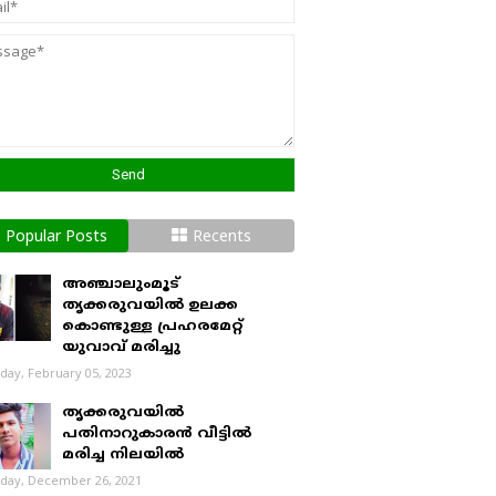
Popular Posts
Recents
അഞ്ചാലുംമൂട്
തൃക്കരുവയിൽ ഉലക്ക
കൊണ്ടുള്ള പ്രഹരമേറ്റ്
യുവാവ് മരിച്ചു
day, February 05, 2023
തൃക്കരുവയിൽ
പതിനാറുകാരൻ വീട്ടിൽ
മരിച്ച നിലയിൽ
day, December 26, 2021