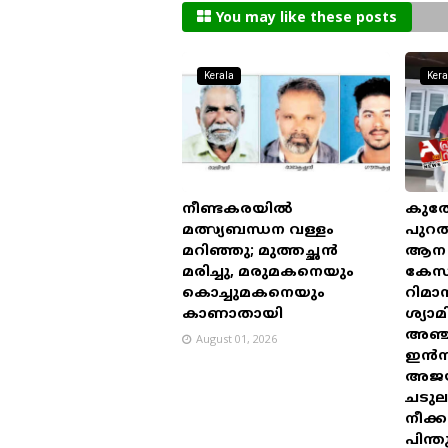
You may like these posts
Kerala
Kera
നീണ്ടകരയിൽ
കുത്
മത്സ്യബന്ധന വള്ളം
പുറത
മറിഞ്ഞു; മുത്തച്ഛൻ
ആന പാ
മരിച്ചു, മരുമകനെയും
കേസ
കൊച്ചുമകനെയും
റിമാ
കാണാതായി
ശ്യാ
അഞ്ച
August 01, 2026
ഇൻസ
അജയ
ചടു
നീക്ക
പിന്