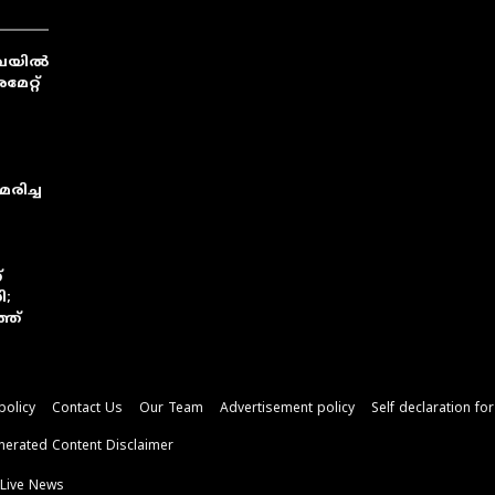
ുവയിൽ
േറ്റ്
രിച്ച
്
ി;
്ത്
policy
Contact Us
Our Team
Advertisement policy
Self declaration fo
nerated Content Disclaimer
Live News