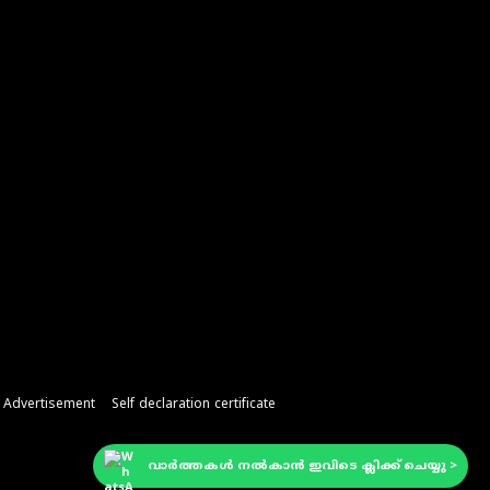
r Advertisement
Self declaration certificate
വാർത്തകൾ നൽകാൻ ഇവിടെ ക്ലിക്ക് ചെയ്യു >