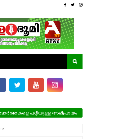
വാർത്തകളെ പറ്റിയുള്ള അഭിപ്രായം
്ങളെ അറിയിക്കാം