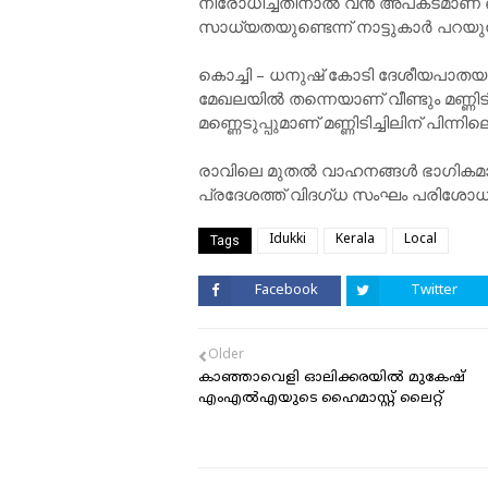
നിരോധിച്ചതിനാൽ വൻ അപകടമാണ് ഒഴ
സാധ്യതയുണ്ടെന്ന് നാട്ടുകാർ പറയുന
കൊച്ചി – ധനുഷ് കോടി ദേശീയപാതയുട
മേഖലയിൽ തന്നെയാണ് വീണ്ടും മണ്ണിട
മണ്ണെടുപ്പുമാണ് മണ്ണിടിച്ചിലിന് പി
രാവിലെ മുതൽ വാഹനങ്ങൾ ഭാഗികമായി ക
പ്രദേശത്ത് വിദഗ്ധ സംഘം പരിശോധന
Idukki
Kerala
Local
Tags
Facebook
Twitter
Older
കാഞ്ഞാവെളി ഓലിക്കരയിൽ മുകേഷ്
എംഎൽഎയുടെ ഹൈമാസ്റ്റ് ലൈറ്റ്