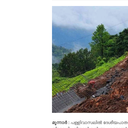
മൂന്നാർ :
പള്ളിവാസലിൽ ദേശീയപാതയിൽ 