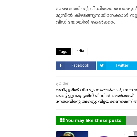
സംഭവത്തിന്റെ വീഡിയോ സോഷ്യൽമീ
മുന്നിൽ കീഴടങ്ങുന്നതിനേക്കാൾ നല
വീഡിയോയിൽ കേൾക്കാം.
india
Tags
Facebook
Twitter
Older
മണിപ്പൂരിൽ വീണ്ടും സംഘർഷം...!, സം
പൊട്ടിപ്പുറപ്പെട്ടതിന് പിന്നിൽ മെയ്തെയ്
നേതാവിൻ്റെ അറസ്റ്റ്; വിട്ടയക്കണമെന്ന്
You may like these posts