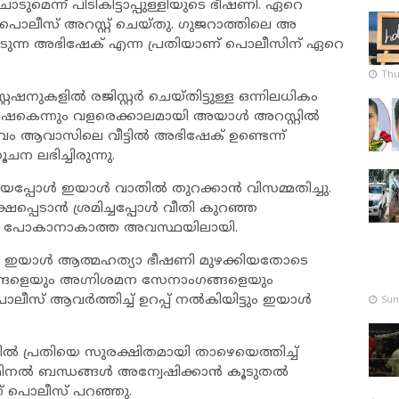
മെന്ന് പിടികിട്ടാപ്പുള്ളിയുടെ ഭീഷണി. ​ഏറെ
 പൊലീസ് അറസ്റ്റ് ചെയ്തു. ഗുജറാത്തിലെ അ​
്പെടുന്ന അഭിഷേക് എന്ന പ്രതിയാണ് പൊലീസിന് ഏറെ
Thu
ഷനുകളിൽ രജിസ്റ്റർ ചെയ്തിട്ടുള്ള ഒന്നിലധികം
ഭിഷേകെന്നും വളരെക്കാലമായി അയാൾ അറസ്റ്റിൽ
ിവം ആവാസിലെ വീട്ടില്‍ അഭിഷേക് ഉണ്ടെന്ന്
ന ലഭിച്ചിരുന്നു.
ടിയപ്പോൾ ഇയാൾ വാതിൽ തുറക്കാൻ വിസമ്മതിച്ചു.
പ്പെടാൻ ശ്രമിച്ചപ്പോൾ വീതി കുറഞ്ഞ
ും പോകാനാകാത്ത അവസ്ഥയിലായി.
ി. ഇയാൾ ആത്മഹത്യാ ഭീഷണി മുഴക്കിയതോടെ
്ങളെയും അഗ്നിശമന സേനാംഗങ്ങളെയും
Sun
ന് പൊലീസ് ആവർത്തിച്ച് ഉറപ്പ് നൽകിയിട്ടും ഇയാൾ
ൽ പ്രതിയെ സുരക്ഷിതമായി താഴെയെത്തിച്ച്
്രിമിനൽ ബന്ധങ്ങൾ അന്വേഷിക്കാൻ കൂടുതൽ
് പൊലീസ് പറഞ്ഞു.