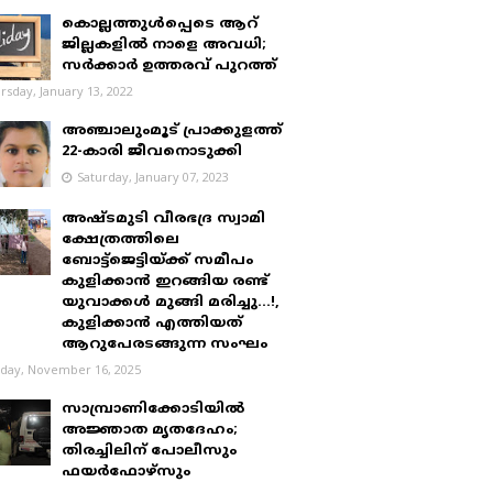
കൊല്ലത്തുൾപ്പെടെ ആറ്
ജില്ലകളിൽ നാളെ അവധി;
സർക്കാർ ഉത്തരവ് പുറത്ത്
rsday, January 13, 2022
അഞ്ചാലുംമൂട് പ്രാക്കുളത്ത്
22-കാരി ജീവനൊടുക്കി
Saturday, January 07, 2023
അഷ്ടമുടി വീരഭദ്ര സ്വാമി
ക്ഷേത്രത്തിലെ
ബോട്ട്ജെട്ടിയ്ക്ക് സമീപം
കുളിക്കാൻ ഇറങ്ങിയ രണ്ട്
യുവാക്കൾ മുങ്ങി മരിച്ചു...!,
കുളിക്കാൻ എത്തിയത്
ആറുപേരടങ്ങുന്ന സംഘം
day, November 16, 2025
സാമ്പ്രാണിക്കോടിയിൽ
അജ്ഞാത മൃതദേഹം;
തിരച്ചിലിന് പോലീസും
ഫയർഫോഴ്‌സും