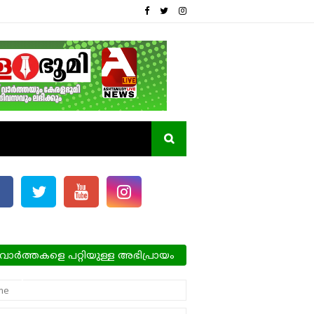
വാർത്തകളെ പറ്റിയുള്ള അഭിപ്രായം
്ങളെ അറിയിക്കാം