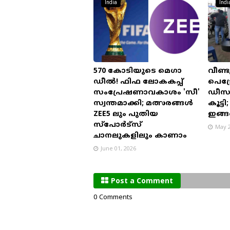
India
Indi
570 കോടിയുടെ മെഗാ
വീണ്ടു
ഡീൽ! ഫിഫ ലോകകപ്പ്
പെട്
സംപ്രേഷണാവകാശം 'സീ'
ഡീസല
സ്വന്തമാക്കി; മത്സരങ്ങൾ
കൂട്ട
ZEE5 ലും പുതിയ
ഇങ്
സ്പോർട്സ്
May 2
ചാനലുകളിലും കാണാം
June 01, 2026
Post a Comment
0 Comments