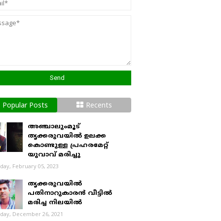
Popular Posts
Recents
അഞ്ചാലുംമൂട്
തൃക്കരുവയിൽ ഉലക്ക
കൊണ്ടുള്ള പ്രഹരമേറ്റ്
യുവാവ് മരിച്ചു
day, February 05, 2023
തൃക്കരുവയിൽ
പതിനാറുകാരൻ വീട്ടിൽ
മരിച്ച നിലയിൽ
day, December 26, 2021