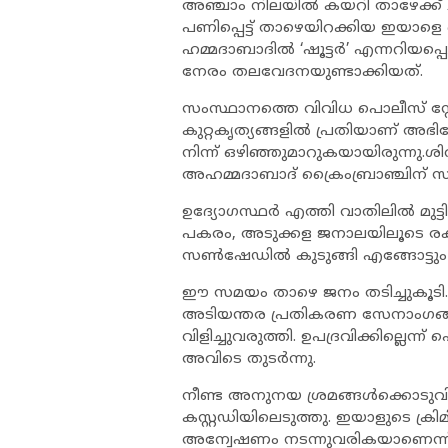
അഞ്ചാം നിലയിൽ കയറി താഴേക്ക് ചാടു
പണിപ്പെട്ട് താഴെയിറക്കിയ ഇയാളെ
ഹമ്മദാബാദിൽ ‘ഷൂട്ടർ’ എന്നറിയപ
നേരം തലവേദനയുണ്ടാക്കിയത്.
സംസ്ഥാനത്തെ വിവിധ പൊലീസ് സ്റ്റേ
കുറ്റകൃത്യങ്ങളിൽ പ്രതിയാണ് അ
നിന്ന് ഒഴിഞ്ഞുമാറുകയായിരുന്നു.ശ
അഹമ്മദാബാദ് ക്രൈംബ്രാഞ്ചിന് സൂച
ഉദ്യോഗസ്ഥർ എത്തി വാതിലിൽ മുട്
പകരം, അടുക്കള ജനാലയിലൂടെ രക്ഷ
സൺഷേഡിൽ കുടുങ്ങി എങ്ങോട്ട
ഈ സമയം താഴെ ജനം തടിച്ചുകൂട
അടിയന്തര പ്രതികരണ സേനാംഗങ
വിളിച്ചുവരുത്തി. ഉപദ്രവിക്കില്ലെന്
അവിടെ തുടർന്നു.
നീണ്ട അനുനയ ശ്രമങ്ങൾക്കൊടുവി
കസ്റ്റഡിയിലെടുത്തു. ഇയാളുടെ ക
അന്വേഷണം നടന്നുവരികയാണെന്ന