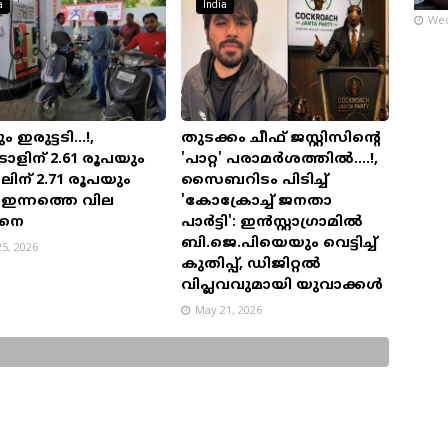
a
India
Wed
ം ഇരുട്ടടി...!,
തുടക്കം ചീഫ് ജസ്റ്റിസിന്റെ
രോളിന് 2.61 രൂപയും
'പാറ്റ' പരാമർശത്തിൽ....!,
ിന് 2.71 രൂപയും
സൈബറിടം പിടിച്ച്
ി; ഇന്നത്തെ വില
'കോക്രോച്ച് ജനതാ
ങനെ
പാർട്ടി': ഇൻസ്റ്റാഗ്രാമിൽ
ബി.ജെ.പിയെയും വെട്ടിച്ച്
5, 2026
കുതിപ്പ്, ഡിജിറ്റൽ
വിപ്ലവവുമായി യുവാക്കൾ
May 21, 2026