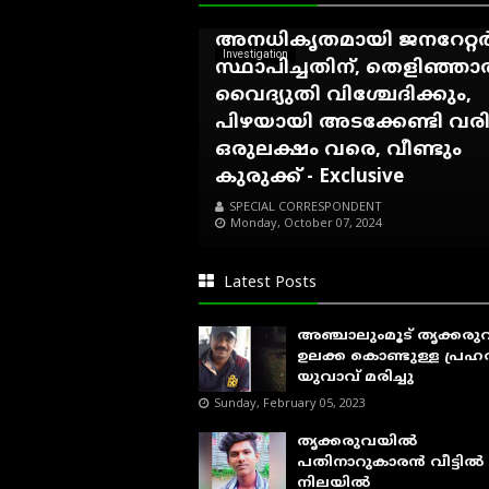
ഓഫീസ് നോട്ടീസ് നൽകിയ
അനധികൃതമായി ജനറേറ്റ
Investigation
സ്ഥാപിച്ചതിന്, തെളിഞ്ഞ
വൈദ്യുതി വിശ്ചേദിക്കും,
പിഴയായി അടക്കേണ്ടി വര
ഒരുലക്ഷം വരെ, വീണ്ടും
കുരുക്ക് - Exclusive
SPECIAL CORRESPONDENT
Monday, October 07, 2024
Latest Posts
അഞ്ചാലുംമൂട് തൃക്കര
ഉലക്ക കൊണ്ടുള്ള പ്രഹരമ
യുവാവ് മരിച്ചു
Sunday, February 05, 2023
തൃക്കരുവയിൽ
പതിനാറുകാരൻ വീട്ടിൽ മ
നിലയിൽ