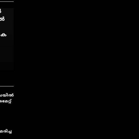
ത്
ർ
ാൽ
ിക
ുവയിൽ
േറ്റ്
രിച്ച