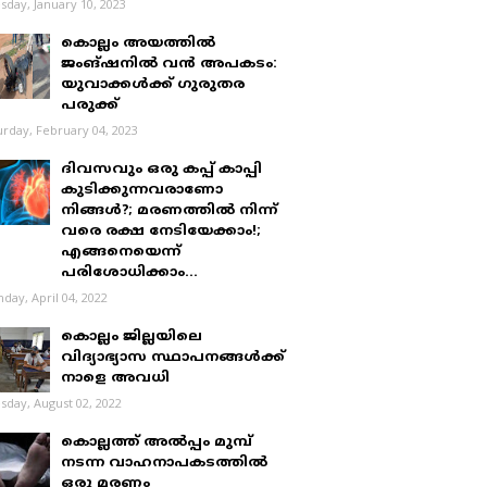
sday, January 10, 2023
കൊല്ലം അയത്തിൽ
ജംങ്ഷനിൽ വൻ അപകടം:
യുവാക്കൾക്ക് ഗുരുതര
പരുക്ക്
urday, February 04, 2023
ദിവസവും ഒരു കപ്പ് കാപ്പി
കുടിക്കുന്നവരാണോ
നിങ്ങൾ?; മരണത്തിൽ നിന്ന്
വരെ രക്ഷ നേടിയേക്കാം!;
എങ്ങനെയെന്ന്
പരിശോധിക്കാം...
day, April 04, 2022
കൊല്ലം ജില്ലയിലെ
വിദ്യാഭ്യാസ സ്ഥാപനങ്ങൾക്ക്
നാളെ അവധി
sday, August 02, 2022
കൊല്ലത്ത് അൽപ്പം മുമ്പ്
നടന്ന വാഹനാപകടത്തിൽ
ഒരു മരണം