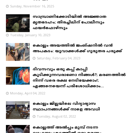
Sunday, November 16, 2025
സാമ്പ്രാണിക്കോടിയിൽ അജ്ഞാത
മൃതദേഹം; തിരച്ചിലിന് പോലീസും
ഫയർഫോഴ്‌സും
Tuesday, January 10, 2023
കൊല്ലം അയത്തിൽ ജംങ്ഷനിൽ വൻ
അപകടം: യുവാക്കൾക്ക് ഗുരുതര പരുക്ക്
Saturday, February 04, 2023
ദിവസവും ഒരു കപ്പ് കാപ്പി
കുടിക്കുന്നവരാണോ നിങ്ങൾ?; മരണത്തിൽ
നിന്ന് വരെ രക്ഷ നേടിയേക്കാം!;
എങ്ങനെയെന്ന് പരിശോധിക്കാം...
Monday, April 04, 2022
കൊല്ലം ജില്ലയിലെ വിദ്യാഭ്യാസ
സ്ഥാപനങ്ങൾക്ക് നാളെ അവധി
Tuesday, August 02, 2022
കൊല്ലത്ത് അൽപ്പം മുമ്പ് നടന്ന