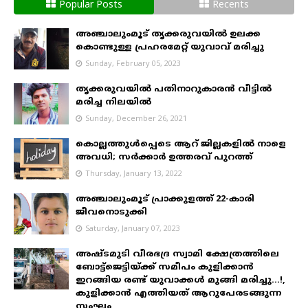
Popular Posts
Recents
അഞ്ചാലുംമൂട് തൃക്കരുവയിൽ ഉലക്ക
കൊണ്ടുള്ള പ്രഹരമേറ്റ് യുവാവ് മരിച്ചു
Sunday, February 05, 2023
തൃക്കരുവയിൽ പതിനാറുകാരൻ വീട്ടിൽ
മരിച്ച നിലയിൽ
Sunday, December 26, 2021
കൊല്ലത്തുൾപ്പെടെ ആറ് ജില്ലകളിൽ നാളെ
അവധി; സർക്കാർ ഉത്തരവ് പുറത്ത്
Thursday, January 13, 2022
അഞ്ചാലുംമൂട് പ്രാക്കുളത്ത് 22-കാരി
ജീവനൊടുക്കി
Saturday, January 07, 2023
അഷ്ടമുടി വീരഭദ്ര സ്വാമി ക്ഷേത്രത്തിലെ
ബോട്ട്ജെട്ടിയ്ക്ക് സമീപം കുളിക്കാൻ
ഇറങ്ങിയ രണ്ട് യുവാക്കൾ മുങ്ങി മരിച്ചു...!,
കുളിക്കാൻ എത്തിയത് ആറുപേരടങ്ങുന്ന
സംഘം