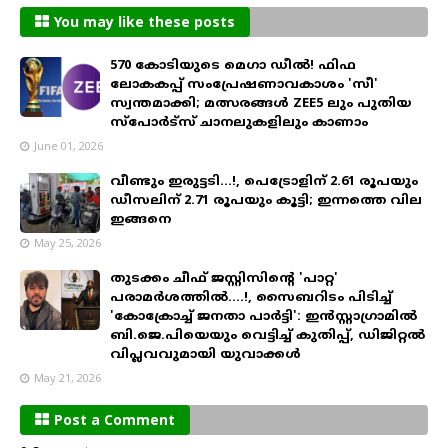
You may like these posts
570 കോടിയുടെ മെഗാ ഡീൽ! ഫിഫ
ലോകകപ്പ് സംപ്രേഷണാവകാശം 'സീ'
സ്വന്തമാക്കി; മത്സരങ്ങൾ ZEE5 ലും പുതിയ
സ്പോർട്സ് ചാനലുകളിലും കാണാം
June 01, 2026
വീണ്ടും ഇരുട്ടടി...!, പെട്രോളിന് 2.61 രൂപയും
ഡീസലിന് 2.71 രൂപയും കൂട്ടി; ഇന്നത്തെ വില
ഇങ്ങനെ
May 25, 2026
തുടക്കം ചീഫ് ജസ്റ്റിസിന്റെ 'പാറ്റ'
പരാമർശത്തിൽ....!, സൈബറിടം പിടിച്ച്
'കോക്രോച്ച് ജനതാ പാർട്ടി': ഇൻസ്റ്റാഗ്രാമിൽ
ബി.ജെ.പിയെയും വെട്ടിച്ച് കുതിപ്പ്, ഡിജിറ്റൽ
വിപ്ലവവുമായി യുവാക്കൾ
May 21, 2026
Post a Comment