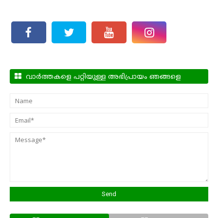
വാർത്തകളെ പറ്റിയുള്ള അഭിപ്രായം ഞങ്ങളെ
അറിയിക്കാം