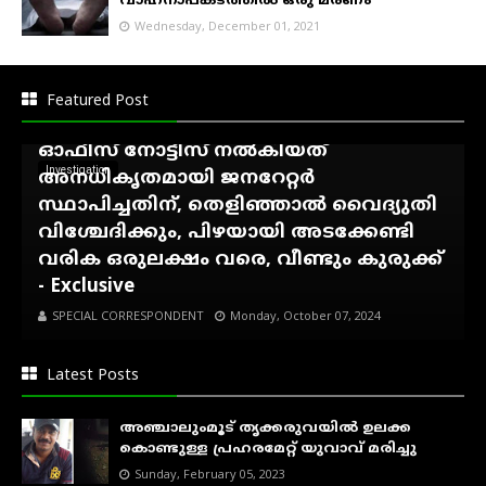
വാഹനാപകടത്തിൽ ഒരു മരണം
Wednesday, December 01, 2021
അഷ്ടമുടി ആശിർവാദ്
ഹോംസ്റ്റേക്കെതിരെ കെ.എസ്.ഇ.ബി
Featured Post
നോട്ടീസ്...!, കാഞ്ഞിരംകുഴി സെക്ഷൻ
ഓഫീസ് നോട്ടീസ് നൽകിയത്
Investigation
അനധികൃതമായി ജനറേറ്റർ
സ്ഥാപിച്ചതിന്, തെളിഞ്ഞാൽ വൈദ്യുതി
വിശ്ചേദിക്കും, പിഴയായി അടക്കേണ്ടി
വരിക ഒരുലക്ഷം വരെ, വീണ്ടും കുരുക്ക്
- Exclusive
SPECIAL CORRESPONDENT
Monday, October 07, 2024
Latest Posts
അഞ്ചാലുംമൂട് തൃക്കരുവയിൽ ഉലക്ക
കൊണ്ടുള്ള പ്രഹരമേറ്റ് യുവാവ് മരിച്ചു
Sunday, February 05, 2023