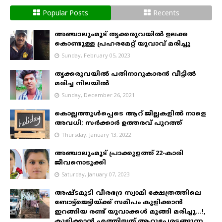
Popular Posts
Recents
അഞ്ചാലുംമൂട് തൃക്കരുവയിൽ ഉലക്ക
കൊണ്ടുള്ള പ്രഹരമേറ്റ് യുവാവ് മരിച്ചു
Sunday, February 05, 2023
തൃക്കരുവയിൽ പതിനാറുകാരൻ വീട്ടിൽ
മരിച്ച നിലയിൽ
Sunday, December 26, 2021
കൊല്ലത്തുൾപ്പെടെ ആറ് ജില്ലകളിൽ നാളെ
അവധി; സർക്കാർ ഉത്തരവ് പുറത്ത്
Thursday, January 13, 2022
അഞ്ചാലുംമൂട് പ്രാക്കുളത്ത് 22-കാരി
ജീവനൊടുക്കി
Saturday, January 07, 2023
അഷ്ടമുടി വീരഭദ്ര സ്വാമി ക്ഷേത്രത്തിലെ
ബോട്ട്ജെട്ടിയ്ക്ക് സമീപം കുളിക്കാൻ
ഇറങ്ങിയ രണ്ട് യുവാക്കൾ മുങ്ങി മരിച്ചു...!,
കുളിക്കാൻ എത്തിയത് ആറുപേരടങ്ങുന്ന