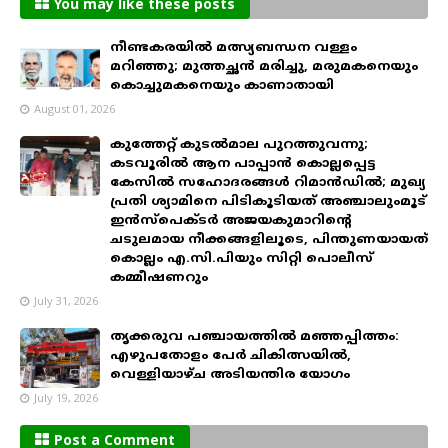
You may like these posts
നീണ്ടകരയിൽ മത്സ്യബന്ധന വള്ളം
മറിഞ്ഞു; മുത്തച്ഛൻ മരിച്ചു, മരുമകനെയും
കൊച്ചുമകനെയും കാണാതായി
August 01, 2026
കുത്തേറ്റ് കുടൽമാല പുറത്തുവന്നു;
കടവൂരിൽ ആന പാപ്പാൻ കൊല്ലപ്പെട്ട
കേസിൽ സഹോദരങ്ങൾ റിമാൻഡിൽ; മുഖ്യ
പ്രതി ശ്യാമിനെ പിടികൂടിയത് അഞ്ചാലുംമൂട്
ഇൻസ്പെക്ടർ അജയകുമാറിന്റെ
ചടുലമായ നീക്കങ്ങളിലൂടെ, പിന്തുണയായത്
കൊല്ലം എ.സി.പിയും സിറ്റി പൊലീസ്
കമ്മീഷണറും
July 31, 2026
തൃക്കരുവ പഞ്ചായത്തിൽ മഞ്ഞപ്പിത്തം:
എഴുപതോളം പേർ ചികിത്സയിൽ,
വെള്ളിയാഴ്ച അടിയന്തിര യോഗം
July 19, 2026
Post a Comment