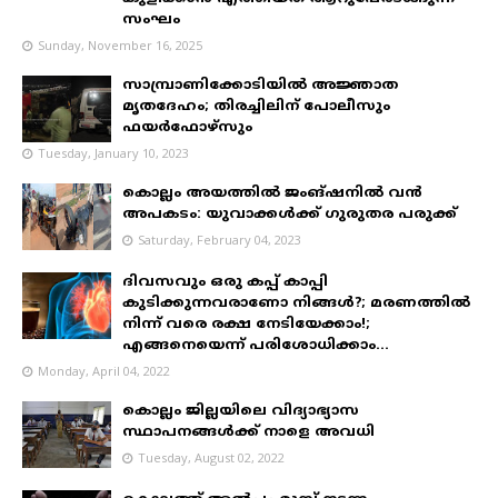
സംഘം
Sunday, November 16, 2025
സാമ്പ്രാണിക്കോടിയിൽ അജ്ഞാത
മൃതദേഹം; തിരച്ചിലിന് പോലീസും
ഫയർഫോഴ്‌സും
Tuesday, January 10, 2023
കൊല്ലം അയത്തിൽ ജംങ്ഷനിൽ വൻ
അപകടം: യുവാക്കൾക്ക് ഗുരുതര പരുക്ക്
Saturday, February 04, 2023
ദിവസവും ഒരു കപ്പ് കാപ്പി
കുടിക്കുന്നവരാണോ നിങ്ങൾ?; മരണത്തിൽ
നിന്ന് വരെ രക്ഷ നേടിയേക്കാം!;
എങ്ങനെയെന്ന് പരിശോധിക്കാം...
Monday, April 04, 2022
കൊല്ലം ജില്ലയിലെ വിദ്യാഭ്യാസ
സ്ഥാപനങ്ങൾക്ക് നാളെ അവധി
Tuesday, August 02, 2022