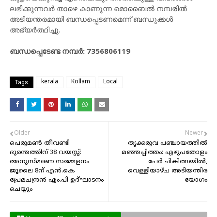
ലഭിക്കുന്നവർ താഴെ കാണുന്ന മൊബൈൽ നമ്പരിൽ
അടിയന്തരമായി ബന്ധപ്പെടണമെന്ന് ബന്ധുക്കൾ
അഭ്യർത്ഥിച്ചു.
ബന്ധപ്പെടേണ്ട നമ്പർ: 7356806119
kerala
Kollam
Local
Tags
Older
Newer
പെരുമൺ തീവണ്ടി
തൃക്കരുവ പഞ്ചായത്തിൽ
ദുരന്തത്തിന് 38 വയസ്സ്:
മഞ്ഞപ്പിത്തം: എഴുപതോളം
അനുസ്മരണ സമ്മേളനം
പേർ ചികിത്സയിൽ,
ജൂലൈ 8ന് എൻ.കെ
വെള്ളിയാഴ്ച അടിയന്തിര
പ്രേമചന്ദ്രൻ എം.പി ഉദ്ഘാടനം
യോഗം
ചെയ്യും