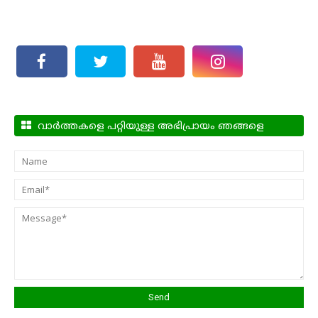
വാർത്തകളെ പറ്റിയുള്ള അഭിപ്രായം ഞങ്ങളെ
അറിയിക്കാം