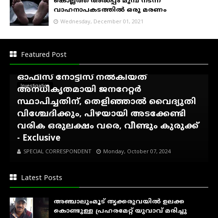
കൊല്ലത്ത് അൽപ്പം മുമ്പ് നടന്ന
വാഹനാപകടത്തിൽ ഒരു മരണം
Wednesday, December 01, 2021
അഷ്ടമുടി ആശിർവാദ്
ഹോംസ്റ്റേക്കെതിരെ കെ.എസ്.ഇ.ബി
Featured Post
നോട്ടീസ്...!, കാഞ്ഞിരംകുഴി സെക്ഷൻ
ഓഫീസ് നോട്ടീസ് നൽകിയത്
Investigation
അനധികൃതമായി ജനറേറ്റർ
സ്ഥാപിച്ചതിന്, തെളിഞ്ഞാൽ വൈദ്യുതി
വിശ്ചേദിക്കും, പിഴയായി അടക്കേണ്ടി
വരിക ഒരുലക്ഷം വരെ, വീണ്ടും കുരുക്ക്
- Exclusive
SPECIAL CORRESPONDENT
Monday, October 07, 2024
Latest Posts
അഞ്ചാലുംമൂട് തൃക്കരുവയിൽ ഉലക്ക
കൊണ്ടുള്ള പ്രഹരമേറ്റ് യുവാവ് മരിച്ചു