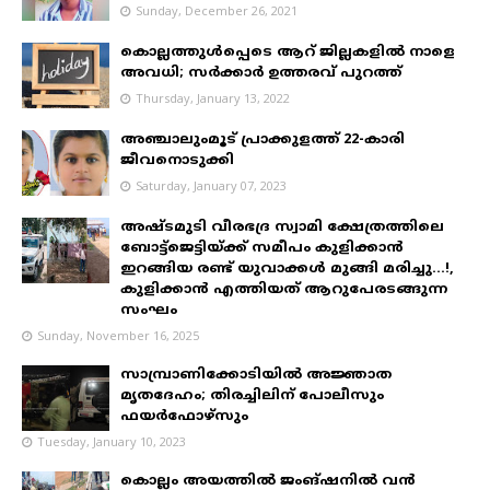
Sunday, December 26, 2021
കൊല്ലത്തുൾപ്പെടെ ആറ് ജില്ലകളിൽ നാളെ
അവധി; സർക്കാർ ഉത്തരവ് പുറത്ത്
Thursday, January 13, 2022
അഞ്ചാലുംമൂട് പ്രാക്കുളത്ത് 22-കാരി
ജീവനൊടുക്കി
Saturday, January 07, 2023
അഷ്ടമുടി വീരഭദ്ര സ്വാമി ക്ഷേത്രത്തിലെ
ബോട്ട്ജെട്ടിയ്ക്ക് സമീപം കുളിക്കാൻ
ഇറങ്ങിയ രണ്ട് യുവാക്കൾ മുങ്ങി മരിച്ചു...!,
കുളിക്കാൻ എത്തിയത് ആറുപേരടങ്ങുന്ന
സംഘം
Sunday, November 16, 2025
സാമ്പ്രാണിക്കോടിയിൽ അജ്ഞാത
മൃതദേഹം; തിരച്ചിലിന് പോലീസും
ഫയർഫോഴ്‌സും
Tuesday, January 10, 2023
കൊല്ലം അയത്തിൽ ജംങ്ഷനിൽ വൻ