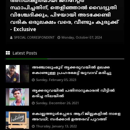
അനധികൃതമായി ജനറേറ്റർ
സ്ഥാപിച്ചതിന്, തെളിഞ്ഞാൽ വൈദ്യുതി
വിശ്ചേദിക്കും, പിഴയായി അടക്കേണ്ടി
വരിക ഒരുലക്ഷം വരെ, വീണ്ടും കുരുക്ക്
- Exclusive
SPECIAL CORRESPONDENT
Monday, October 07, 2024
Latest Posts
അഞ്ചാലുംമൂട് തൃക്കരുവയിൽ ഉലക്ക
കൊണ്ടുള്ള പ്രഹരമേറ്റ് യുവാവ് മരിച്ചു
Sunday, February 05, 2023
തൃക്കരുവയിൽ പതിനാറുകാരൻ വീട്ടിൽ
മരിച്ച നിലയിൽ
Sunday, December 26, 2021
കൊല്ലത്തുൾപ്പെടെ ആറ് ജില്ലകളിൽ നാളെ
അവധി; സർക്കാർ ഉത്തരവ് പുറത്ത്
Thursday, January 13, 2022