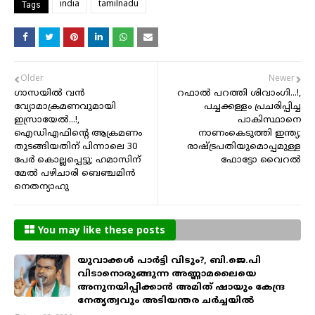
india
tamilnadu
Tags
Older
Newer
ഗാസയില്‍ വന്‍
റഫാല്‍ പറത്തി ശിവാംഗി...!,
വ്യോമാക്രമണവുമായി
പച്ചക്കള്ളം പ്രചരിപ്പിച്ച
ഇസ്രായേൽ...!,
പാകിസ്ഥാനെ
ഐഡിഎഫിന്റെ ആക്രമണം
നാണംകെടുത്തി ഇന്ത്യ;
തുടങ്ങിയതിന് പിന്നാലെ 30
രാഷ്ട്രപതിയുമൊപ്പമുള്ള
പേര്‍ കൊല്ലപ്പെട്ടു; ഹമാസിന്
ഫോട്ടോ വൈറൽ
മേൽ പഴിചാരി ബെഞ്ചമിന്‍
നെതന്യാഹു
You may like these posts
യുവാക്കൾ പാർട്ടി വിടും?, ബി.ജെ.പി
വിടാനൊരുങ്ങുന്ന അണ്ണാമലൈയെ
അനുനയിപ്പിക്കാൻ അമിത് ഷായും കേന്ദ്ര
നേതൃത്വവും അടിയന്തര ചർച്ചയിൽ