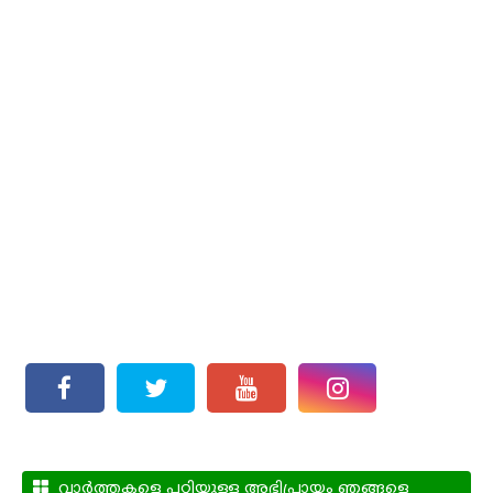
വാർത്തകളെ പറ്റിയുള്ള അഭിപ്രായം ഞങ്ങളെ