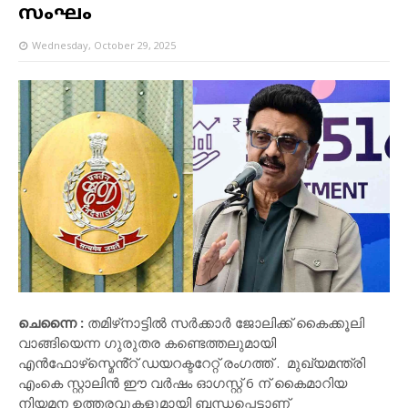
സംഘം
Wednesday, October 29, 2025
ചെന്നൈ :
തമിഴ്‌നാട്ടിൽ സർക്കാർ ജോലിക്ക് കൈക്കൂലി
വാങ്ങിയെന്ന ഗുരുതര കണ്ടെത്തലുമായി
എൻഫോഴ്‌സ്മെൻ്റ് ഡയറക്ടറേറ്റ് രംഗത്ത് . മുഖ്യമന്ത്രി
എംകെ സ്റ്റാലിൻ ഈ വർഷം ഓഗസ്റ്റ് 6 ന് കൈമാറിയ
നിയമന ഉത്തരവുകളുമായി ബന്ധപ്പെട്ടാണ്