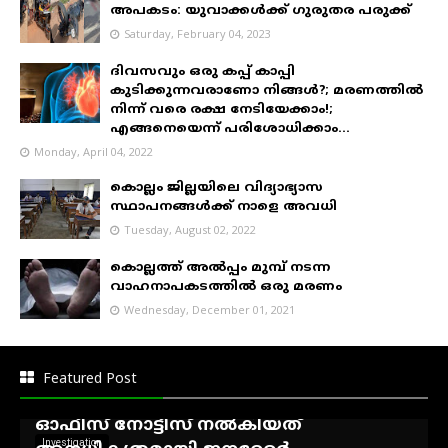
അപകടം: യുവാക്കൾക്ക് ഗുരുതര പരുക്ക്
Saturday, February 04, 2023
ദിവസവും ഒരു കപ്പ് കാപ്പി
കുടിക്കുന്നവരാണോ നിങ്ങൾ?; മരണത്തിൽ
നിന്ന് വരെ രക്ഷ നേടിയേക്കാം!;
എങ്ങനെയെന്ന് പരിശോധിക്കാം...
Monday, April 04, 2022
കൊല്ലം ജില്ലയിലെ വിദ്യാഭ്യാസ
സ്ഥാപനങ്ങൾക്ക് നാളെ അവധി
Tuesday, August 02, 2022
കൊല്ലത്ത് അൽപ്പം മുമ്പ് നടന്ന
വാഹനാപകടത്തിൽ ഒരു മരണം
Wednesday, December 01, 2021
അഷ്ടമുടി ആശിർവാദ്
ഹോംസ്റ്റേക്കെതിരെ കെ.എസ്.ഇ.ബി
Featured Post
നോട്ടീസ്...!, കാഞ്ഞിരംകുഴി സെക്ഷൻ
ഓഫീസ് നോട്ടീസ് നൽകിയത്
Investigation