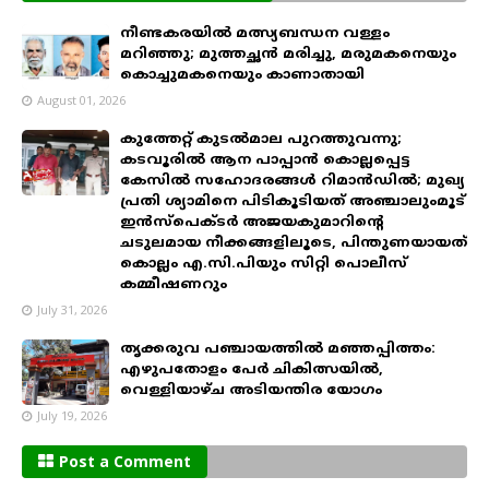
നീണ്ടകരയിൽ മത്സ്യബന്ധന വള്ളം
മറിഞ്ഞു; മുത്തച്ഛൻ മരിച്ചു, മരുമകനെയും
കൊച്ചുമകനെയും കാണാതായി
August 01, 2026
കുത്തേറ്റ് കുടൽമാല പുറത്തുവന്നു;
കടവൂരിൽ ആന പാപ്പാൻ കൊല്ലപ്പെട്ട
കേസിൽ സഹോദരങ്ങൾ റിമാൻഡിൽ; മുഖ്യ
പ്രതി ശ്യാമിനെ പിടികൂടിയത് അഞ്ചാലുംമൂട്
ഇൻസ്പെക്ടർ അജയകുമാറിന്റെ
ചടുലമായ നീക്കങ്ങളിലൂടെ, പിന്തുണയായത്
കൊല്ലം എ.സി.പിയും സിറ്റി പൊലീസ്
കമ്മീഷണറും
July 31, 2026
തൃക്കരുവ പഞ്ചായത്തിൽ മഞ്ഞപ്പിത്തം:
എഴുപതോളം പേർ ചികിത്സയിൽ,
വെള്ളിയാഴ്ച അടിയന്തിര യോഗം
July 19, 2026
Post a Comment