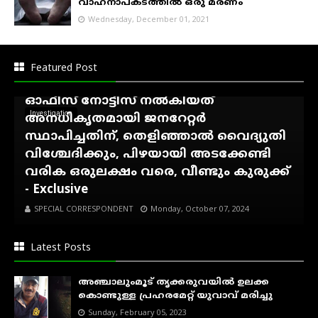
വാഹനാപകടത്തിൽ ഒരു മരണം
Wednesday, December 01, 2021
അഷ്ടമുടി ആശിർവാദ്
ഹോംസ്റ്റേക്കെതിരെ കെ.എസ്.ഇ.ബി
Featured Post
നോട്ടീസ്...!, കാഞ്ഞിരംകുഴി സെക്ഷൻ
ഓഫീസ് നോട്ടീസ് നൽകിയത്
Investigation
അനധികൃതമായി ജനറേറ്റർ
സ്ഥാപിച്ചതിന്, തെളിഞ്ഞാൽ വൈദ്യുതി
വിശ്ചേദിക്കും, പിഴയായി അടക്കേണ്ടി
വരിക ഒരുലക്ഷം വരെ, വീണ്ടും കുരുക്ക്
- Exclusive
SPECIAL CORRESPONDENT
Monday, October 07, 2024
Latest Posts
അഞ്ചാലുംമൂട് തൃക്കരുവയിൽ ഉലക്ക
കൊണ്ടുള്ള പ്രഹരമേറ്റ് യുവാവ് മരിച്ചു
Sunday, February 05, 2023