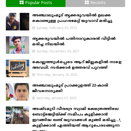
Popular Posts
Recents
അഞ്ചാലുംമൂട് തൃക്കരുവയിൽ ഉലക്ക
കൊണ്ടുള്ള പ്രഹരമേറ്റ് യുവാവ് മരിച്ചു
Sunday, February 05, 2023
തൃക്കരുവയിൽ പതിനാറുകാരൻ വീട്ടിൽ
മരിച്ച നിലയിൽ
Sunday, December 26, 2021
കൊല്ലത്തുൾപ്പെടെ ആറ് ജില്ലകളിൽ നാളെ
അവധി; സർക്കാർ ഉത്തരവ് പുറത്ത്
Thursday, January 13, 2022
അഞ്ചാലുംമൂട് പ്രാക്കുളത്ത് 22-കാരി
ജീവനൊടുക്കി
Saturday, January 07, 2023
അഷ്ടമുടി വീരഭദ്ര സ്വാമി ക്ഷേത്രത്തിലെ
ബോട്ട്ജെട്ടിയ്ക്ക് സമീപം കുളിക്കാൻ
ഇറങ്ങിയ രണ്ട് യുവാക്കൾ മുങ്ങി മരിച്ചു...!,
കുളിക്കാൻ എത്തിയത് ആറുപേരടങ്ങുന്ന