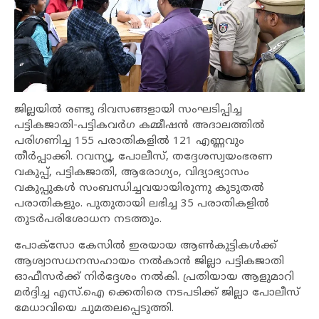
ജില്ലയില്‍ രണ്ടു ദിവസങ്ങളായി സംഘടിപ്പിച്ച
പട്ടികജാതി-പട്ടികവര്‍ഗ കമ്മീഷന്‍ അദാലത്തില്‍
പരിഗണിച്ച 155 പരാതികളില്‍ 121 എണ്ണവും
തീര്‍പ്പാക്കി. റവന്യൂ, പോലീസ്, തദ്ദേശസ്വയംഭരണ
വകുപ്പ്, പട്ടികജാതി, ആരോഗ്യം, വിദ്യാഭ്യാസം
വകുപ്പുകള്‍ സംബന്ധിച്ചവയായിരുന്നു കുടുതല്‍
പരാതികളും. പുതുതായി ലഭിച്ച 35 പരാതികളില്‍
തുടര്‍പരിശോധന നടത്തും.
പോക്‌സോ കേസില്‍ ഇരയായ ആണ്‍കുട്ടികള്‍ക്ക്
ആശ്വാസധനസഹായം നല്‍കാന്‍ ജില്ലാ പട്ടികജാതി
ഓഫീസര്‍ക്ക് നിര്‍ദ്ദേശം നല്‍കി. പ്രതിയായ ആളുമാറി
മര്‍ദ്ദിച്ച എസ്.ഐ ക്കെതിരെ നടപടിക്ക് ജില്ലാ പോലീസ്
മേധാവിയെ ചുമതലപ്പെടുത്തി.