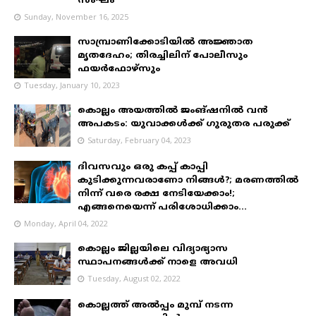
സംഘം
Sunday, November 16, 2025
സാമ്പ്രാണിക്കോടിയിൽ അജ്ഞാത
മൃതദേഹം; തിരച്ചിലിന് പോലീസും
ഫയർഫോഴ്‌സും
Tuesday, January 10, 2023
കൊല്ലം അയത്തിൽ ജംങ്ഷനിൽ വൻ
അപകടം: യുവാക്കൾക്ക് ഗുരുതര പരുക്ക്
Saturday, February 04, 2023
ദിവസവും ഒരു കപ്പ് കാപ്പി
കുടിക്കുന്നവരാണോ നിങ്ങൾ?; മരണത്തിൽ
നിന്ന് വരെ രക്ഷ നേടിയേക്കാം!;
എങ്ങനെയെന്ന് പരിശോധിക്കാം...
Monday, April 04, 2022
കൊല്ലം ജില്ലയിലെ വിദ്യാഭ്യാസ
സ്ഥാപനങ്ങൾക്ക് നാളെ അവധി
Tuesday, August 02, 2022
കൊല്ലത്ത് അൽപ്പം മുമ്പ് നടന്ന