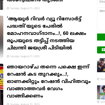
അന്വേഷണം തുടങ്ങി
Sunday, August 31, 2025
‘ആയുർ റിവർ വ്യൂ റിസോർട്ട്
പദ്ധതി’യുടെ പേരിൽ
മോഹനവാഗ്ദാനം...!, 60 ലക്ഷം
രൂപയുടെ തട്ടിപ്പ് നടത്തിയ
ചിലന്തി ജയശ്രീ പിടിയിൽ
Sunday, August 31, 2025
ഞായറാഴ്ച തന്നെ പക്ഷെ ഇന്ന്
റേഷൻ കട തുറക്കും...!,
Sun
ഓണക്കിറ്റും റേഷൻ വിഹിതവും
വാങ്ങാത്തവർ വേഗം
വാങ്ങിക്കണം
Sun
Sunday, August 31, 2025