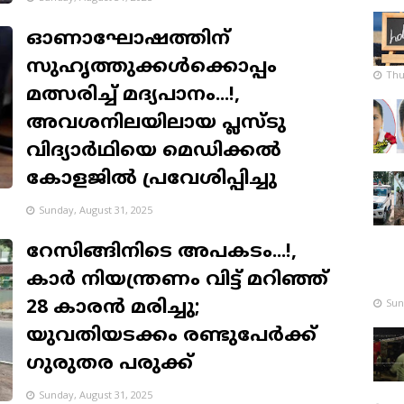
ഓണാഘോഷത്തിന്
സുഹൃത്തുക്കൾക്കൊപ്പം
Thu
മത്സരിച്ച് മദ്യപാനം...!,
അവശനിലയിലായ പ്ലസ്ടു
വിദ്യാർഥിയെ മെഡിക്കൽ
കോളജിൽ പ്രവേശിപ്പിച്ചു
Sunday, August 31, 2025
റേസിങ്ങിനിടെ അപകടം...!,
കാർ നിയന്ത്രണം വിട്ട് മറിഞ്ഞ്
Sun
28 കാരൻ മരിച്ചു;
യുവതിയടക്കം രണ്ടുപേർക്ക്
ഗുരുതര പരുക്ക്
Sunday, August 31, 2025