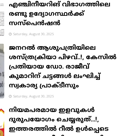
എഞ്ചിനീയറിങ് വിഭാഗത്തിലെ
രണ്ടു ഉദ്യോഗസ്ഥർക്ക്
സസ്പെൻഷൻ
Saturday, August 30, 2025
ജനറല്‍ ആശുപത്രിയിലെ
ശസ്ത്രക്രിയാ പിഴവ്..!, കേസില്‍
പ്രതിയായ ഡോ. രാജീവ്
കുമാറിന് ചട്ടങ്ങള്‍ ലംഘിച്ച്
സ്വകാര്യ പ്രാക്ടീസും
Saturday, August 30, 2025
നിയമപരമായ ഇളവുകൾ
ദുരുപയോഗം ചെയ്യരുത്...!,
ഇത്തരത്തിൽ റീൽ ഉൾപ്പെടെ