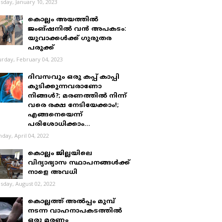
sday, January 10, 2023
കൊല്ലം അയത്തിൽ
ജംങ്ഷനിൽ വൻ അപകടം:
യുവാക്കൾക്ക് ഗുരുതര
പരുക്ക്
urday, February 04, 2023
ദിവസവും ഒരു കപ്പ് കാപ്പി
കുടിക്കുന്നവരാണോ
നിങ്ങൾ?; മരണത്തിൽ നിന്ന്
വരെ രക്ഷ നേടിയേക്കാം!;
എങ്ങനെയെന്ന്
പരിശോധിക്കാം...
day, April 04, 2022
കൊല്ലം ജില്ലയിലെ
വിദ്യാഭ്യാസ സ്ഥാപനങ്ങൾക്ക്
നാളെ അവധി
sday, August 02, 2022
കൊല്ലത്ത് അൽപ്പം മുമ്പ്
നടന്ന വാഹനാപകടത്തിൽ
ഒരു മരണം