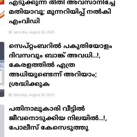
എടുക്കുന്ന രീതി അവസാനിച്ചേ
മതിയാവൂ; മുന്നറിയിപ്പ് നൽകി
എംവിഡി
Saturday, August 30, 2025
സെപ്റ്റംബറില്‍ പകുതിയോളം
ദിവസവും ബാങ്ക് അവധി...!,
കേരളത്തില്‍ എത്ര
അധിയുണ്ടെന്ന് അറിയാം;
ശ്രദ്ധിക്കുക
Saturday, August 30, 2025
പതിനാലുകാരി വീട്ടിൽ
ജീവനൊടുക്കിയ നിലയിൽ...!,
പോലീസ് കേസെടുത്തു