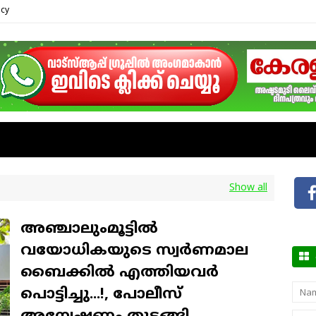
icy
Show all
അഞ്ചാലുംമൂട്ടിൽ
വയോധികയുടെ സ്വർണമാല
ബൈക്കിൽ എത്തിയവർ
ഞങ
പൊട്ടിച്ചു...!, പോലീസ്