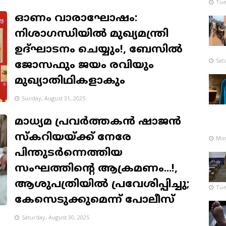
Tue
ഓണം വാരാഘോഷം:
നിശാഗന്ധിയിൽ മുഖ്യമന്ത്രി
ഉദ്ഘാടനം ചെയ്യും!, ബേസിൽ
Sat
ജോസഫും ജയം രവിയും
മുഖ്യാതിഥികളാകും
Sunday, August 31, 2025
മാധ്യമ പ്രവർത്തകൻ ഷാജൻ
സ്കറിയയ്ക്ക് നേരേ
Mon
പിന്തുടർന്നെത്തിയ
സംഘത്തിൻ്റെ ആക്രമണം...!,
ആശുപത്രിയിൽ പ്രവേശിപ്പിച്ചു;
Tue
കേസെടുക്കുമെന്ന് പോലീസ്
Saturday, August 30, 2025