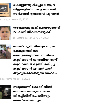
കൊല്ലത്തുൾപ്പെടെ ആറ്
ജില്ലകളിൽ നാളെ അവധി;
സർക്കാർ ഉത്തരവ് പുറത്ത്
rsday, January 13, 2022
അഞ്ചാലുംമൂട് പ്രാക്കുളത്ത്
22-കാരി ജീവനൊടുക്കി
Saturday, January 07, 2023
അഷ്ടമുടി വീരഭദ്ര സ്വാമി
ക്ഷേത്രത്തിലെ
ബോട്ട്ജെട്ടിയ്ക്ക് സമീപം
കുളിക്കാൻ ഇറങ്ങിയ രണ്ട്
യുവാക്കൾ മുങ്ങി മരിച്ചു...!,
കുളിക്കാൻ എത്തിയത്
ആറുപേരടങ്ങുന്ന സംഘം
day, November 16, 2025
സാമ്പ്രാണിക്കോടിയിൽ
അജ്ഞാത മൃതദേഹം;
തിരച്ചിലിന് പോലീസും
ഫയർഫോഴ്‌സും