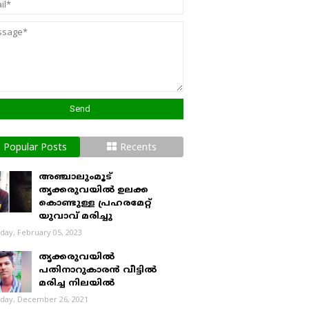
Popular Posts
Recents
അഞ്ചാലുംമൂട്
തൃക്കരുവയിൽ ഉലക്ക
കൊണ്ടുള്ള പ്രഹരമേറ്റ്
യുവാവ് മരിച്ചു
day, February 05, 2023
തൃക്കരുവയിൽ
പതിനാറുകാരൻ വീട്ടിൽ
മരിച്ച നിലയിൽ
day, December 26, 2021