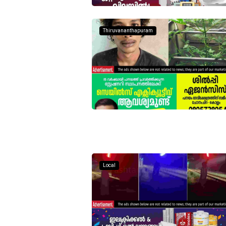
Thiruvananthapuram
Local