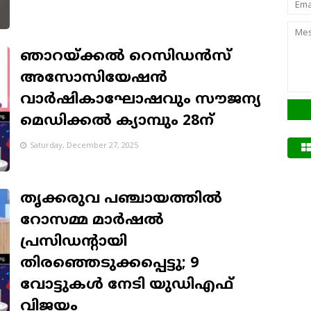
ഞാറയ്ക്കൽ റെസിഡൻസ്
അസോസിയേഷൻ
വാർഷികാഘോഷവും സൗജന്യ
മെഡിക്കൽ ക്യാമ്പും 28ന്
Saturday, December 27, 2025
തൃക്കരുവ പഞ്ചായത്തിൽ
റോസമ്മ മാർഷൽ
പ്രസിഡന്റായി
തിരഞ്ഞെടുക്കപ്പെട്ടു; 9
വോട്ടുകൾ നേടി യുഡിഎഫ്
വിജയം