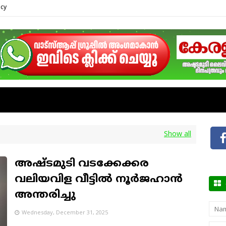
icy
Show all
അഷ്ടമുടി വടക്കേക്കര
വലിയവിള വീട്ടിൽ നൂർജഹാൻ
അന്തരിച്ചു
ഞങ
Wednesday, December 31, 2025