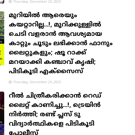
Thursday, December 25, 2025
മുറിയിൽ ആരെയും
കയറ്റാറില്ല...!, മുറിക്കുള്ളില്‍
ചെടി വളരാൻ ആവശ്യമായ
കാറ്റും ചൂടും ലഭിക്കാന്‍ ഫാനും
ലൈറ്റുകളും; ഷൂ റാക്ക്
മറയാക്കി കഞ്ചാവ് കൃഷി;
പിടികൂടി എക്സൈസ്
Thursday, December 25, 2025
റീൽ ചിത്രീകരിക്കാൻ റെഡ്
ലൈറ്റ് കാണിച്ചു...!, ട്രെയിൻ
നിർത്തി; രണ്ട് പ്ലസ് ടു
വിദ്യാർത്ഥികളെ പിടികൂടി
പോലീസ്