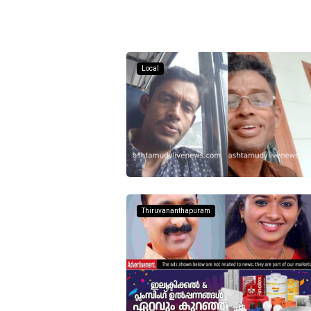
Local
Thiruvananthapuram