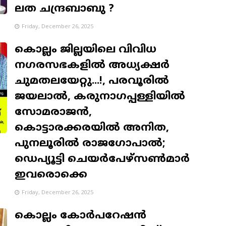
ലത ചന്ദ്രബാബു ?
Friday, December 26, 2025
കൊല്ലം ജില്ലയിലെ വിവിധ
നഗരസഭകളില്‍ അധ്യക്ഷര്‍
ചുമതലയേറ്റു...!, പരവൂരിൽ
ജയലാല്‍, കരുനാഗപ്പള്ളിയിൽ
സോമരാജന്‍,
കൊട്ടാരക്കരയിൽ അനിത,
പുനലൂരിൽ രാജഗോപാല്‍;
ഡെപ്യൂട്ടി ചെയര്‍പേഴ്‌സൺമാർ
ഇവരൊക്കെ
Friday, December 26, 2025
കൊല്ലം കോര്‍പറേഷന്‍