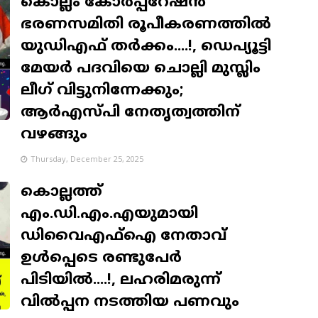
കൊല്ലം കോർപ്പറേഷൻ
ഭരണസമിതി രൂപീകരണത്തിൽ
യുഡിഎഫ് തർക്കം....!, ഡെപ്യൂട്ടി
മേയർ പദവിയെ ചൊല്ലി മുസ്ലിം
ലീഗ് വിട്ടുനിന്നേക്കും;
ആർഎസ്പി നേതൃത്വത്തിന്
വഴങ്ങും
Thursday, December 25, 2025
കൊല്ലത്ത്
എം.ഡി.എം.എയുമായി
ഡിവൈഎഫ്ഐ നേതാവ്
ഉൾപ്പെടെ രണ്ടുപേർ
പിടിയിൽ....!, ലഹരിമരുന്ന്
വിൽപ്പന നടത്തിയ പണവും