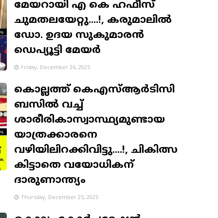
മേയറായി എ കെ ഹഫീസ്
ചുമതലയേറ്റു....!, കരുമാലില്‍
ഡോ. ഉദയ സുകുമാരൻ
ഡെപ്യൂട്ടി മേയർ
Friday, December 26, 2025
കൊല്ലത്ത് കെഎസ്ആര്‍ടിസി
ബസില്‍ വച്ച്
ശാരീരികാസ്വാസ്ഥ്യമുണ്ടായ
യാത്രക്കാരനെ
വഴിയിലിറക്കിവിട്ടു....!, ചികിത്സ
കിട്ടാതെ വയോധികന്
ദാരുണാന്ത്യം
Thursday, December 25, 2025