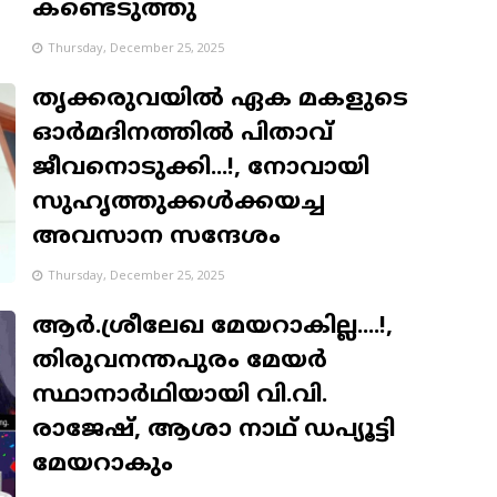
കണ്ടെടുത്തു
Thursday, December 25, 2025
തൃക്കരുവയിൽ ഏക മകളുടെ
ഓർമദിനത്തിൽ പിതാവ്
ജീവനൊടുക്കി...!, നോവായി
സുഹൃത്തുക്കൾക്കയച്ച
അവസാന സന്ദേശം
Thursday, December 25, 2025
ആർ.ശ്രീലേഖ മേയറാകില്ല....!,
തിരുവനന്തപുരം മേയർ
സ്ഥാനാർഥിയായി വി.വി.
രാജേഷ്, ആശാ നാഥ് ഡപ്യൂട്ടി
മേയറാകും